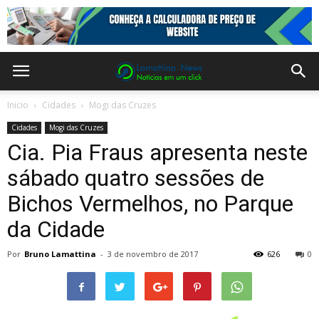
Inicio
Cidades
Mogi das Cruzes
Cidades
Mogi das Cruzes
Cia. Pia Fraus apresenta neste
sábado quatro sessões de
Bichos Vermelhos, no Parque
da Cidade
Por
Bruno Lamattina
-
3 de novembro de 2017
626
0