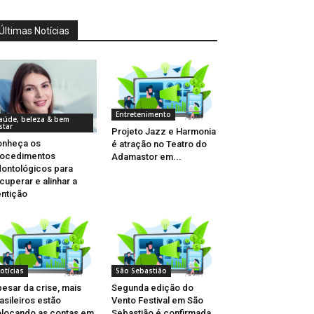
Últimas Notícias
Entretenimento
aúde, beleza & bem
star
Projeto Jazz e Harmonia
onheça os
é atração no Teatro do
rocedimentos
Adamastor em...
ontológicos para
cuperar e alinhar a
ntição
otícias
São Sebastião
esar da crise, mais
Segunda edição do
asileiros estão
Vento Festival em São
locando as contas em
Sebastião é confirmada