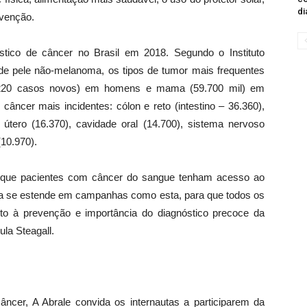
di
evenção.
tico de câncer no Brasil em 2018. Segundo o Instituto
e pele não-melanoma, os tipos de tumor mais frequentes
8.220 casos novos) em homens e mama (59.700 mil) em
câncer mais incidentes: cólon e reto (intestino – 36.360),
útero (16.370), cavidade oral (14.700), sistema nervoso
(10.970).
ra que pacientes com câncer do sangue tenham acesso ao
luta se estende em campanhas como esta, para que todos os
to à prevenção e importância do diagnóstico precoce da
la Steagall.
ncer, A Abrale convida os internautas a participarem da