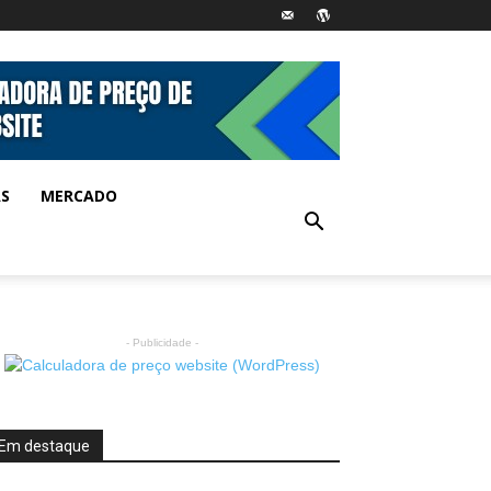
AS
MERCADO
- Publicidade -
Em destaque