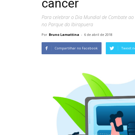
câncer
Para celebrar o Dia Mundial de Combate ao 
no Parque do Ibirapuera
Por
Bruno Lamattina
-
6 de abril de 2018
Compartilhar no Facebook
Tweet n