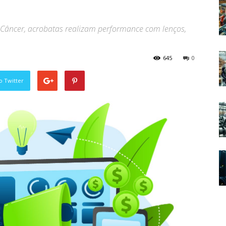
Câncer, acrobatas realizam performance com lenços,
645
0
o Twitter