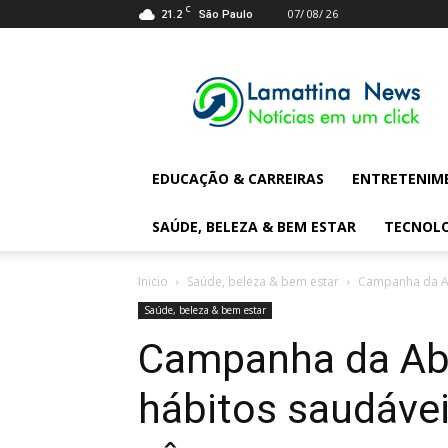
C
21.2
07/ 08/ 26
São Paulo
Lamattina
Digital
News
EDUCAÇÃO & CARREIRAS
ENTRETENIM
SAÚDE, BELEZA & BEM ESTAR
TECNOL
Inicio
Saúde, beleza & bem estar
Campanha da Ab
Saúde, beleza & bem estar
Campanha da Abr
hábitos saudáve