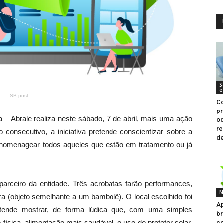
S
e
SB post
C
p
 – Abrale realiza neste sábado, 7 de abril, mais uma ação
od
re
onsecutivo, a iniciativa pretende conscientizar sobre a
de
 homenagear todos aqueles que estão em tratamento ou já
parceiro da entidade. Três acrobatas farão performances,
N
ira (objeto semelhante a um bambolê). O local escolhido foi
Ap
etende mostrar, de forma lúdica que, com uma simples
br
física, alimentação mais saudável, o uso do protetor solar,
co