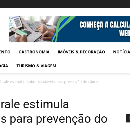
ENTO
GASTRONOMIA
IMÓVEIS & DECORAÇÃO
NOTÍCI
OGIA
TURISMO & VIAGEM
rale estimula hábitos saudáveis para prevenção do câncer
ale estimula
is para prevenção do