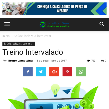
Inicio
Saúde, beleza & bem estar
Saúde, beleza & bem estar
Treino Intervalado
Por
Bruno Lamattina
-
8 de setembro de 2017
790
0