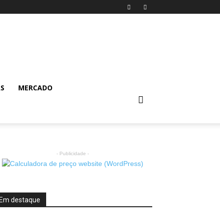
AS
MERCADO
- Publicidade -
Em destaque