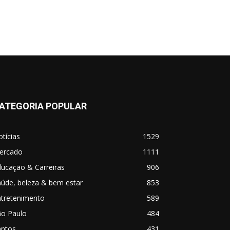
ATEGORIA POPULAR
tícias
1529
ercado
1111
ucação & Carreiras
906
úde, beleza & bem estar
853
ntretenimento
589
ão Paulo
484
antos
431