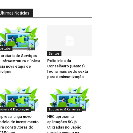
Últimas Notícias
batuba
Santos
cretaria de Serviços
Policlínica da
 Infraestrutura Pública
Conselheiro (Santos)
icia nova etapa de
fecha mais cedo sexta
rviços...
para desinsetização
móveis & Decoração
Educação & Carreiras
presa lança novo
NEC apresenta
delo de investimento
aplicações 5G já
ra construtoras do
utilizadas no Japão
MV que...
durante evento na...