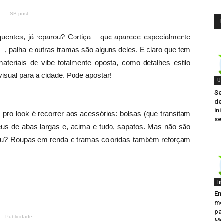
SB post
quentes, já reparou? Cortiça – que aparece especialmente
, palha e outras tramas são alguns deles. E claro que tem
teriais de vibe totalmente oposta, como detalhes estilo
visual para a cidade. Pode apostar!
U
Se
de
in
 pro look é recorrer aos acessórios: bolsas (que transitam
se
péus de abas largas e, acima e tudo, sapatos. Mas não são
viu? Roupas em renda e tramas coloridas também reforçam
I
Em
mo
pa
Publicidade
MC