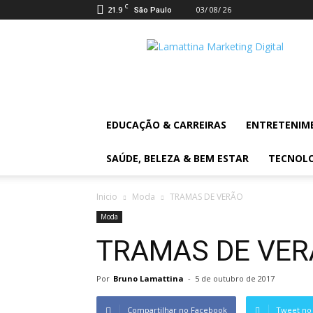
C
21.9
03/ 08/ 26
São Paulo
Lamattina
Digital
News
EDUCAÇÃO & CARREIRAS
ENTRETENIM
SAÚDE, BELEZA & BEM ESTAR
TECNOL
Inicio
Moda
TRAMAS DE VERÃO
Moda
TRAMAS DE VE
Por
Bruno Lamattina
-
5 de outubro de 2017
Compartilhar no Facebook
Tweet no 