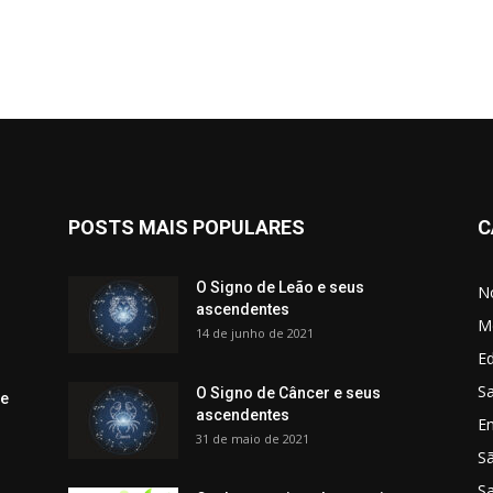
POSTS MAIS POPULARES
C
O Signo de Leão e seus
No
ascendentes
M
14 de junho de 2021
Ed
Sa
O Signo de Câncer e seus
 e
ascendentes
E
31 de maio de 2021
S
S