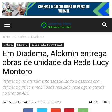
Inicio
Cidades
Diadema
Cidades
Diadema
Saúde, beleza & bem estar
Em Diadema, Alckmin entrega
obras de unidade da Rede Lucy
Montoro
Referência no atendimento especializado a pessoas com
deficiência física e mobilidade reduzida, rede agora atende
no Grande ABC
Por
Bruno Lamattina
-
3 de abril de 2018
672
0