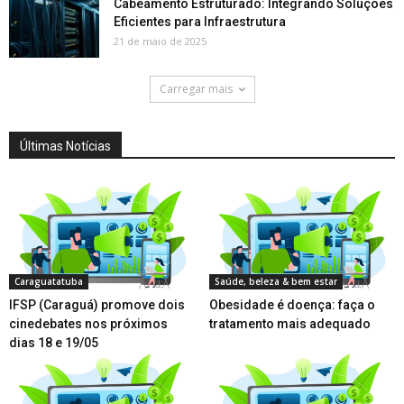
Cabeamento Estruturado: Integrando Soluções
Eficientes para Infraestrutura
21 de maio de 2025
Carregar mais
Últimas Notícias
Caraguatatuba
Saúde, beleza & bem estar
IFSP (Caraguá) promove dois
Obesidade é doença: faça o
cinedebates nos próximos
tratamento mais adequado
dias 18 e 19/05