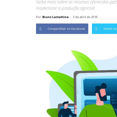
Saiba mais sobre os recursos oferecidos pe
modernizar a produção agrícola
Por
Bruno Lamattina
-
3 de abril de 2018
Compartilhar no Facebook
Tweet no 