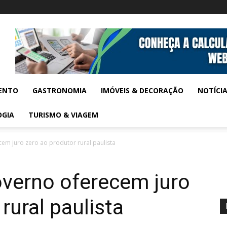
ENTO
GASTRONOMIA
IMÓVEIS & DECORAÇÃO
NOTÍCI
OGIA
TURISMO & VIAGEM
m juro zero ao produtor rural paulista
verno oferecem juro
rural paulista