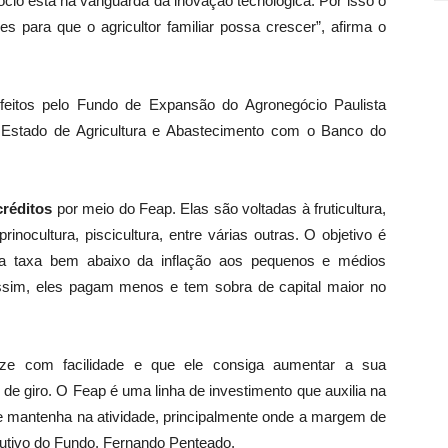
ócio está na vanguarda da inovação tecnológica. Por isso o
ves para que o agricultor familiar possa crescer”, afirma o
 feitos pelo Fundo de Expansão do Agronegócio Paulista
e Estado de Agricultura e Abastecimento com o Banco do
créditos
por meio do Feap. Elas são voltadas à fruticultura,
aprinocultura, piscicultura, entre várias outras. O objetivo é
ma taxa bem abaixo da inflação aos pequenos e médios
ssim, eles pagam menos e tem sobra de capital maior no
ze com facilidade e que ele consiga aumentar a sua
l de giro. O Feap é uma linha de investimento que auxilia na
e mantenha na atividade, principalmente onde a margem de
ecutivo do Fundo, Fernando Penteado.