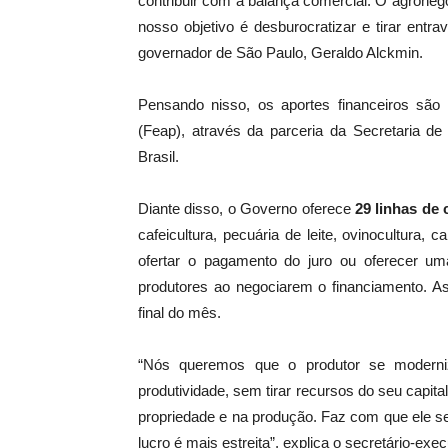
contribuir com a balança comercial. O agroneg
nosso objetivo é desburocratizar e tirar entra
governador de São Paulo, Geraldo Alckmin.
Pensando nisso, os aportes financeiros são
(Feap), através da parceria da Secretaria d
Brasil.
Diante disso, o Governo oferece
29 linhas de 
cafeicultura, pecuária de leite, ovinocultura, c
ofertar o pagamento do juro ou oferecer u
produtores ao negociarem o financiamento. A
final do mês.
“Nós queremos que o produtor se moderni
produtividade, sem tirar recursos do seu capita
propriedade e na produção. Faz com que ele s
lucro é mais estreita”, explica o secretário-ex