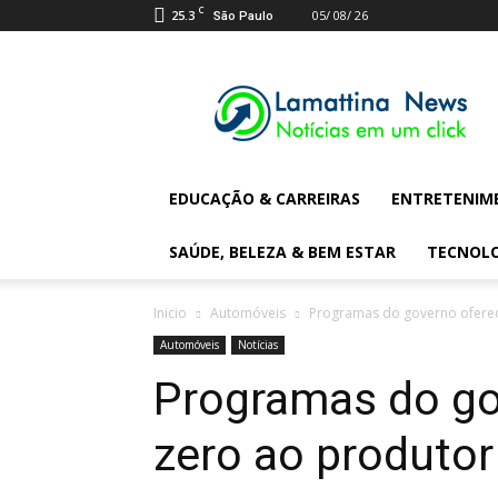
C
25.3
05/ 08/ 26
São Paulo
Lamattina
Digital
News
EDUCAÇÃO & CARREIRAS
ENTRETENIM
SAÚDE, BELEZA & BEM ESTAR
TECNOL
Inicio
Automóveis
Programas do governo oferece
Automóveis
Notícias
Programas do go
zero ao produtor 