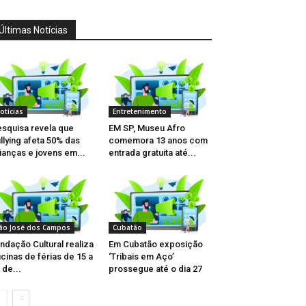
Últimas Notícias
otícias
Entretenimento
squisa revela que
EM SP, Museu Afro
llying afeta 50% das
comemora 13 anos com
ianças e jovens em...
entrada gratuita até...
ão José dos Campos
Cubatão
ndação Cultural realiza
Em Cubatão exposição
icinas de férias de 15 a
‘Tribais em Aço’
 de...
prossegue até o dia 27