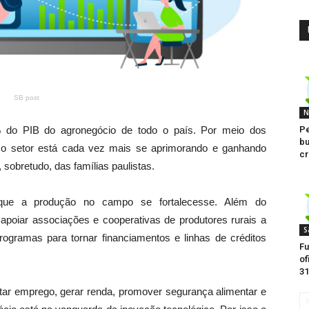
SB post
N
Pe
do PIB do agronegócio de todo o país. Por meio dos
bu
, o setor está cada vez mais se aprimorando e ganhando
cr
sobretudo, das famílias paulistas.
que a produção no campo se fortalecesse. Além do
apoiar associações e cooperativas de produtores rurais a
S
ogramas para tornar financiamentos e linhas de créditos
Fu
of
31
itar emprego, gerar renda, promover segurança alimentar e