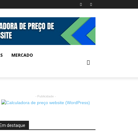
AS
MERCADO
- Publicidade -
Em destaque