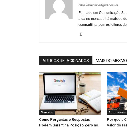
https://lamattinadigital.com.br
Formado em Comunicação Socia
atua no mercado há mais de d
compartilhar com os leitores do
ARTIGOS RELACIONADOS
MAIS DO MESMO
Mercado
Automóveis
Como Perguntas e Respostas
Por que a 
Podem Garantir a Posição Zero no
Valor do Fr