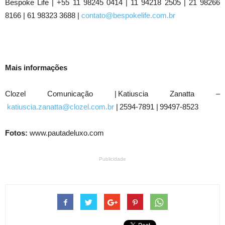
Bespoke Life | +55 11 98245 0414 | 11 94218 2505 | 21 98266
8166 | 61 98323 3688 |
contato@bespokelife.com.br
Mais informações
Clozel Comunicação | Katiuscia Zanatta –
katiuscia.zanatta@clozel.com.br
| 2594-7891 | 99497-8523
Fotos:
www.pautadeluxo.com
Publicidade