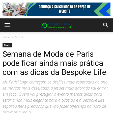
Inicio
Moda
Moda
Semana de Moda de Paris
pode ficar ainda mais prática
com as dicas da Bespoke Life
Ah, Paris! Logo começam os desfiles mais esperados do ano.
As marcas mais desejadas, o jet set mais adorado vai entrar
em foco. Quem vai prestigiar o evento merece dicas para
estar ainda mais elegante para a ocasião e a Bespoke Life
separou itens preciosos que vão fazer diferença na hora de
arrumar a mala.