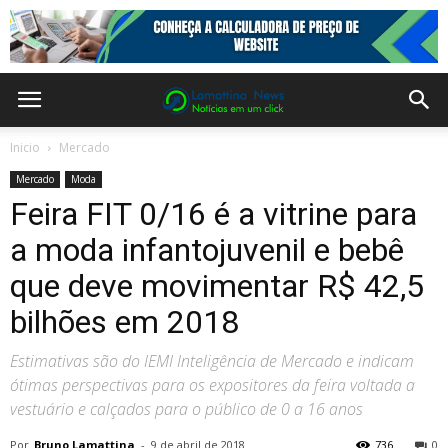
Inicio
Mercado
Mercado
Moda
Feira FIT 0/16 é a vitrine para
a moda infantojuvenil e bebê
que deve movimentar R$ 42,5
bilhões em 2018
Estimativas são do IEMI Inteligência de Mercado e indicam
ótimas perspectivas para os expositores da feira voltada a
vestuário e calçados para o público de 0 a 16 anos
Por
Bruno Lamattina
-
9 de abril de 2018
736
0