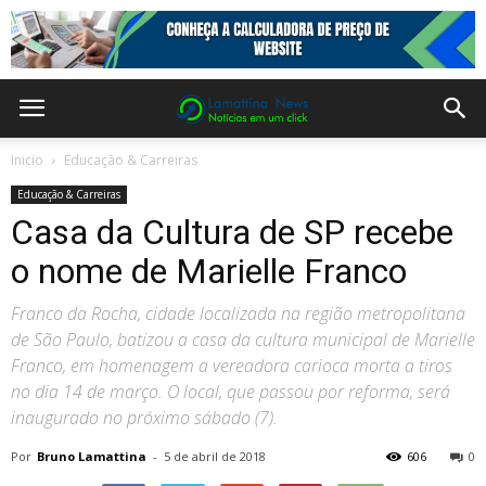
Inicio
Educação & Carreiras
Educação & Carreiras
Casa da Cultura de SP recebe
o nome de Marielle Franco
Franco da Rocha, cidade localizada na região metropolitana
de São Paulo, batizou a casa da cultura municipal de Marielle
Franco, em homenagem a vereadora carioca morta a tiros
no dia 14 de março. O local, que passou por reforma, será
inaugurado no próximo sábado (7).
Por
Bruno Lamattina
-
5 de abril de 2018
606
0