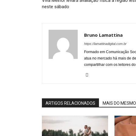
Viva Melhor levará avaliação física à região les
neste sábado
Bruno Lamattina
https://lamattinadigital.com.br
Formado em Comunicação Socia
atua no mercado há mais de d
compartilhar com os leitores do
ARTIGOS RELACIONADOS
MAIS DO MESMO