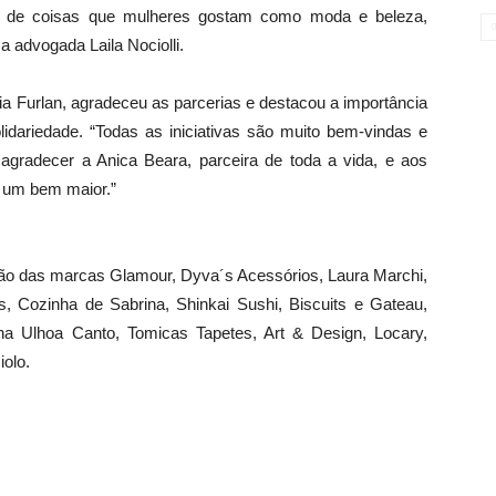
 de coisas que mulheres gostam como moda e beleza,
a advogada Laila Nociolli.
ia Furlan, agradeceu as parcerias e destacou a importância
lidariedade. “Todas as iniciativas são muito bem-vindas e
gradecer a Anica Beara, parceira de toda a vida, e aos
r um bem maior.”
ação das marcas Glamour, Dyva´s Acessórios, Laura Marchi,
as, Cozinha de Sabrina, Shinkai Sushi, Biscuits e Gateau,
na Ulhoa Canto, Tomicas Tapetes, Art & Design, Locary,
iolo.