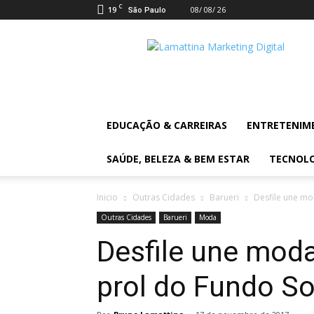
C
19
08/ 08/ 26
São Paulo
Lamattina
Digital
News
EDUCAÇÃO & CARREIRAS
ENTRETENIM
SAÚDE, BELEZA & BEM ESTAR
TECNOL
Inicio
Outras Cidades
Barueri
Desfile une mo
Outras Cidades
Barueri
Moda
Desfile une moda
prol do Fundo So