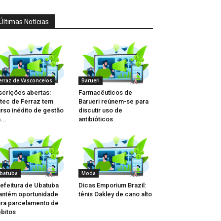
Últimas Notícias
erraz de Vasconcelos
Barueri
scrições abertas:
Farmacêuticos de
tec de Ferraz tem
Barueri reúnem-se para
rso inédito de gestão
discutir uso de
...
antibióticos
batuba
Moda
efeitura de Ubatuba
Dicas Emporium Brazil:
ntém oportunidade
tênis Oakley de cano alto
ra parcelamento de
bitos