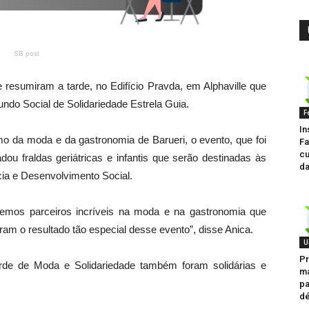
SB post
de resumiram a tarde, no Edifício Pravda, em Alphaville que
undo Social de Solidariedade Estrela Guia.
F
In
mo da moda e da gastronomia de Barueri, o evento, que foi
Fa
cu
dou fraldas geriátricas e infantis que serão destinadas às
da
cia e Desenvolvimento Social.
emos parceiros incríveis na moda e na gastronomia que
aram o resultado tão especial desse evento”, disse Anica.
U
Pr
arde de Moda e Solidariedade também foram solidárias e
ma
pa
dé