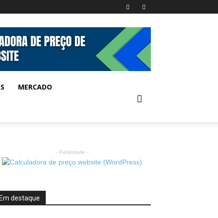
AS
MERCADO
- Publicidade -
Em destaque