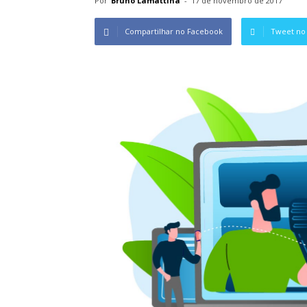
Por
Bruno Lamattina
-
17 de novembro de 2017
Compartilhar no Facebook
Tweet no 