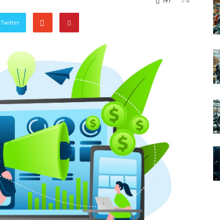
797
0
Twitter