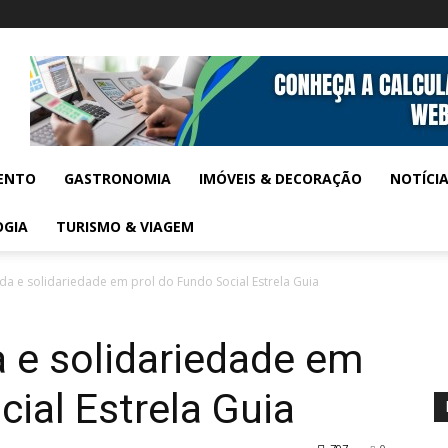
ENTO
GASTRONOMIA
IMÓVEIS & DECORAÇÃO
NOTÍCI
OGIA
TURISMO & VIAGEM
da e solidariedade em prol do Fundo Social Estrela Guia
 e solidariedade em
cial Estrela Guia