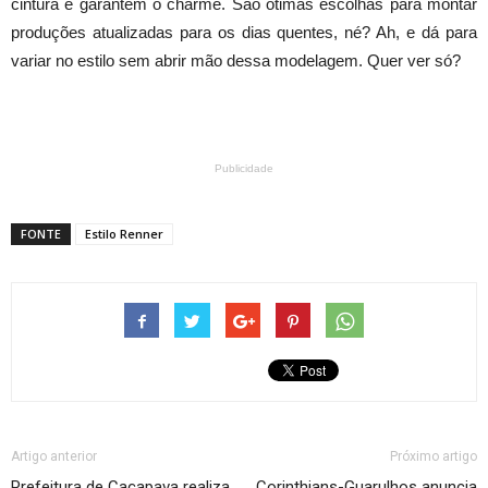
cintura e garantem o charme. São ótimas escolhas para montar
produções atualizadas para os dias quentes, né? Ah, e dá para
variar no estilo sem abrir mão dessa modelagem. Quer ver só?
Publicidade
FONTE
Estilo Renner
Artigo anterior
Próximo artigo
Prefeitura de Caçapava realiza
Corinthians-Guarulhos anuncia