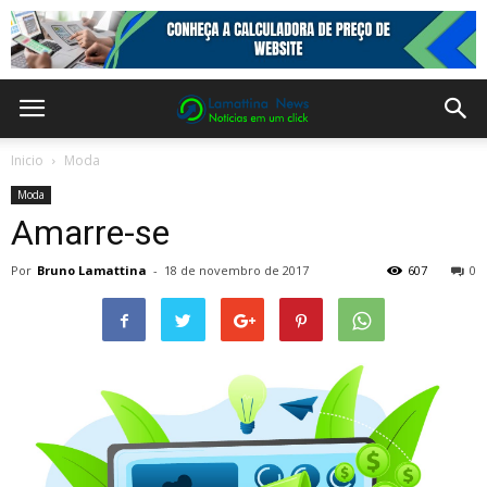
Inicio
Moda
Moda
Amarre-se
Por
Bruno Lamattina
-
18 de novembro de 2017
607
0