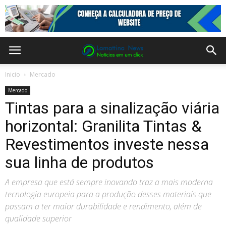
Inicio
Mercado
Mercado
Tintas para a sinalização viária
horizontal: Granilita Tintas &
Revestimentos investe nessa
sua linha de produtos
A empresa que está sempre inovando traz a mais moderna
tecnologia europeia para a produção desses materiais que
passam a ter maior durabilidade e rendimento, além de
qualidade superior