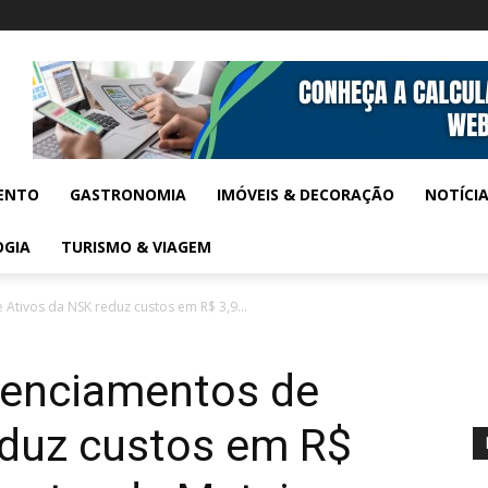
ENTO
GASTRONOMIA
IMÓVEIS & DECORAÇÃO
NOTÍCI
OGIA
TURISMO & VIAGEM
tivos da NSK reduz custos em R$ 3,9...
renciamentos de
eduz custos em R$