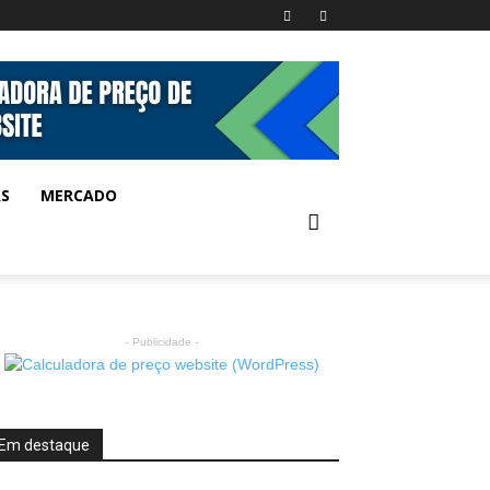
AS
MERCADO
- Publicidade -
Em destaque