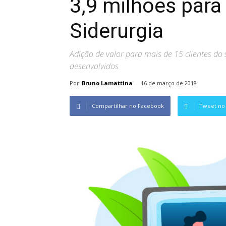
3,9 milhões para
Siderurgia
Adição de valor para mais de 15 clientes d
desenvolvidos
Por
Bruno Lamattina
-
16 de março de 2018
Compartilhar no Facebook
Tweet no 