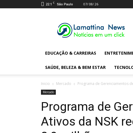
C
22.1
07/ 08/ 26
São Paulo
Lamattina
Digital
News
EDUCAÇÃO & CARREIRAS
ENTRETENIM
SAÚDE, BELEZA & BEM ESTAR
TECNOL
Inicio
Mercado
Programa de Gerenciamentos de A
Mercado
Programa de Ge
Ativos da NSK r