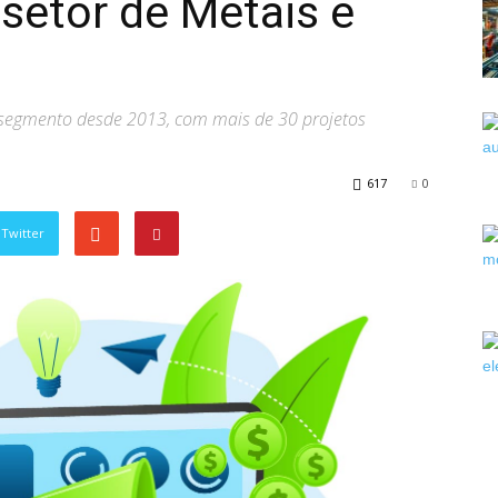
 setor de Metais e
o segmento desde 2013, com mais de 30 projetos
617
0
Twitter