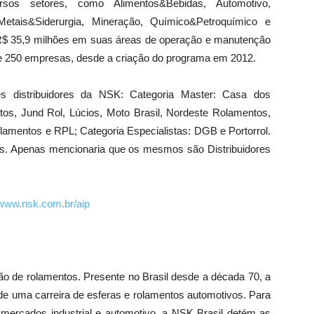
sos setores, como Alimentos&Bebidas, Automotivo,
 Metais&Siderurgia, Mineração, Químico&Petroquímico e
R$ 35,9 milhões em suas áreas de operação e manutenção
e 250 empresas, desde a criação do programa em 2012.
 distribuidores da NSK: Categoria Master: Casa dos
s, Jund Rol, Lúcios, Moto Brasil, Nordeste Rolamentos,
lamentos e RPL; Categoria Especialistas: DGB e Portorrol.
ores. Apenas mencionaria que os mesmos são Distribuidores
www.nsk.com.br/aip
ão de rolamentos. Presente no Brasil desde a década 70, a
 de uma carreira de esferas e rolamentos automotivos. Para
 mercados industrial e automotivo, a NSK Brasil detém as