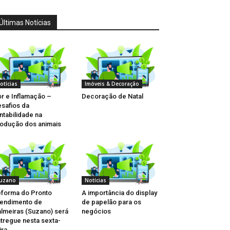
Últimas Notícias
otícias
Imóveis & Decoração
r e Inflamação –
Decoração de Natal
safios da
ntabilidade na
odução dos animais
uzano
Notícias
forma do Pronto
A importância do display
endimento de
de papelão para os
lmeiras (Suzano) será
negócios
tregue nesta sexta-
ira