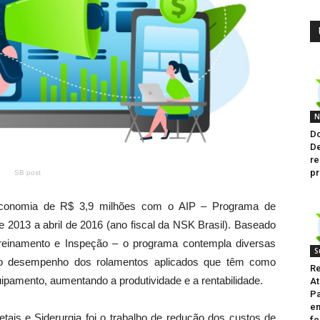
N
Do
De
re
pr
SB post
economia de R$ 3,9 milhões com o AIP – Programa de
e 2013 a abril de 2016 (ano fiscal da NSK Brasil). Baseado
reinamento e Inspeção – o programa contempla diversas
S
 o desempenho dos rolamentos aplicados que têm como
Re
ipamento, aumentando a produtividade e a rentabilidade.
At
Pa
en
is e Siderurgia foi o trabalho de redução dos custos de
fe