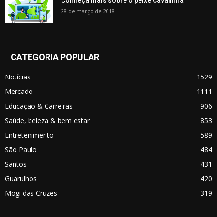
Conheça mais sobre o peixe Cavalinha
28 de março de 2018
CATEGORIA POPULAR
Notícias
1529
Mercado
1111
Educação & Carreiras
906
Saúde, beleza & bem estar
853
Entretenimento
589
São Paulo
484
Santos
431
Guarulhos
420
Mogi das Cruzes
319