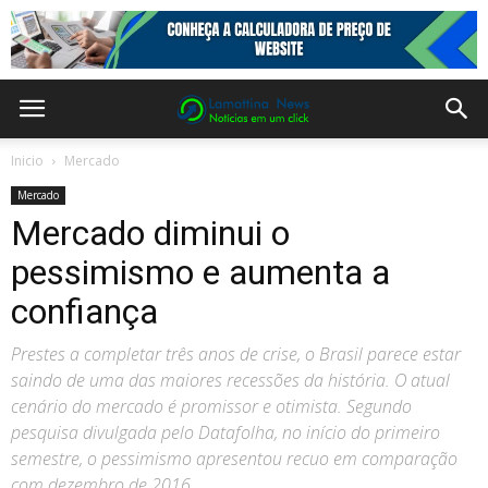
Inicio
Mercado
Mercado
Mercado diminui o
pessimismo e aumenta a
confiança
Prestes a completar três anos de crise, o Brasil parece estar
saindo de uma das maiores recessões da história. O atual
cenário do mercado é promissor e otimista. Segundo
pesquisa divulgada pelo Datafolha, no início do primeiro
semestre, o pessimismo apresentou recuo em comparação
com dezembro de 2016.