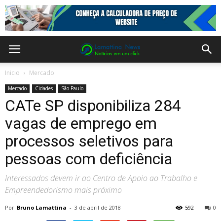
Inicio
Mercado
Mercado
Cidades
São Paulo
CATe SP disponibiliza 284
vagas de emprego em
processos seletivos para
pessoas com deficiência
Interessados devem ir ao Centro de Apoio ao Trabalho e
Empreendedorismo mais próximo
Por
Bruno Lamattina
-
3 de abril de 2018
592
0