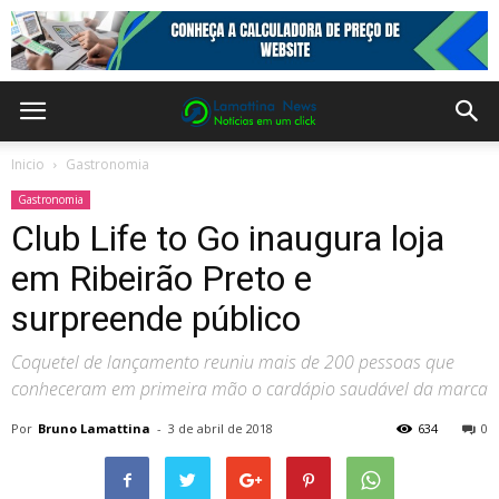
Inicio
Gastronomia
Gastronomia
Club Life to Go inaugura loja
em Ribeirão Preto e
surpreende público
Coquetel de lançamento reuniu mais de 200 pessoas que
conheceram em primeira mão o cardápio saudável da marca
Por
Bruno Lamattina
-
3 de abril de 2018
634
0