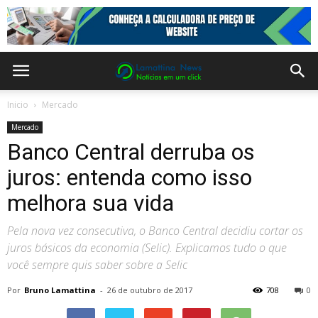
Inicio
Mercado
Mercado
Banco Central derruba os
juros: entenda como isso
melhora sua vida
Pela nova vez consecutiva, o Banco Central decidiu cortar os
juros básicos da economia (Selic). Explicamos tudo o que
você sempre quis saber sobre a Selic
Por
Bruno Lamattina
-
26 de outubro de 2017
708
0