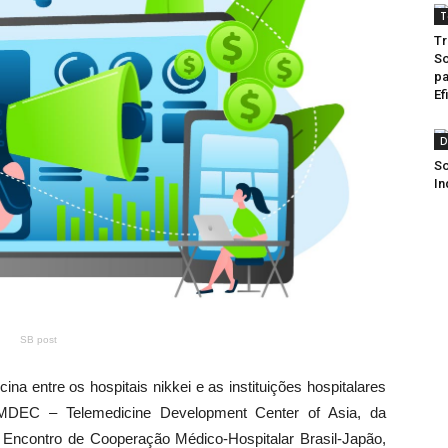
T
Tr
So
pa
Ef
D
So
In
SB post
ina entre os hospitais nikkei e as instituições hospitalares
EMDEC – Telemedicine Development Center of Asia, da
 Encontro de Cooperação Médico-Hospitalar Brasil-Japão,