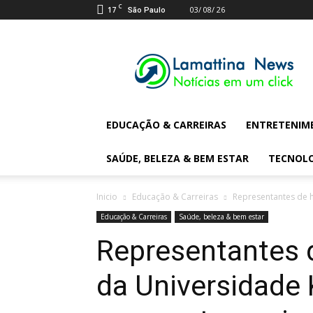
C
17
03/ 08/ 26
São Paulo
Lamattina
Digital
News
EDUCAÇÃO & CARREIRAS
ENTRETENIM
SAÚDE, BELEZA & BEM ESTAR
TECNOL
Inicio
Educação & Carreiras
Representantes de h
Educação & Carreiras
Saúde, beleza & bem estar
Representantes d
da Universidade