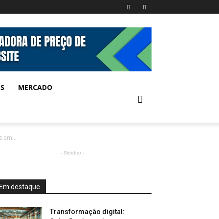
AS
MERCADO
 em...
- Sidebar -
Em destaque
Transformação digital: