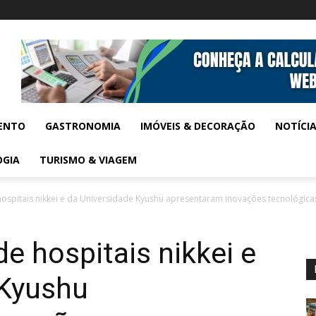
ENTO
GASTRONOMIA
IMÓVEIS & DECORAÇÃO
NOTÍCI
OGIA
TURISMO & VIAGEM
ospitais nikkei e da Universidade Kyushu apresentaram inovações tecnológicas
e hospitais nikkei e
 Kyushu