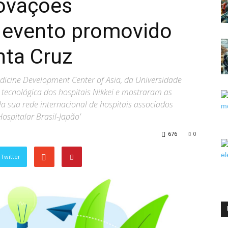
ovações
 evento promovido
nta Cruz
dicine Development Center of Asia, da Universidade
tecnológica dos hospitais Nikkei e mostraram as
la sua rede internacional de hospitais associados
spitalar Brasil-Japão’
676
0
Twitter