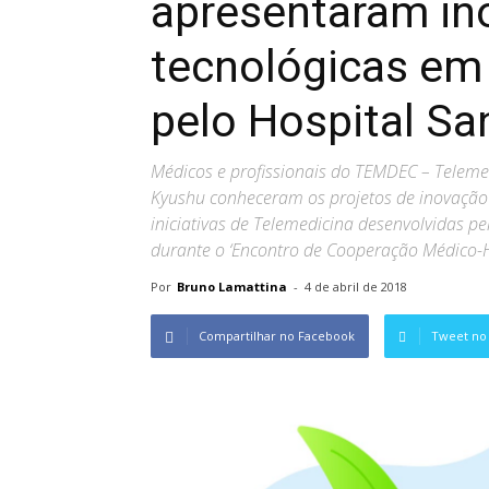
apresentaram in
tecnológicas em
pelo Hospital Sa
Médicos e profissionais do TEMDEC – Teleme
Kyushu conheceram os projetos de inovação 
iniciativas de Telemedicina desenvolvidas pe
durante o ‘Encontro de Cooperação Médico-Ho
Por
Bruno Lamattina
-
4 de abril de 2018
Compartilhar no Facebook
Tweet no 