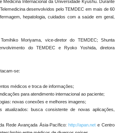
 Medicina Internacional da Universidade Kyushu. Durante
de Telemedicina desenvolvidos pelo TEMDEC em mais de 60
enfermagem, hepatologia, cuidados com a saúde em geral,
Tomihiko Moriyama, vice-diretor do TEMDEC; Shunta
envolvimento do TEMDEC e Ryoko Yoshida, diretora
stacam-se:
ntos médicos e troca de informações;
indicações para atendimento internacional ao paciente;
logias: novas conexões e melhores imagens;
 atualizados: busca consistente de novas aplicações,
 da Rede Avançada Ásia-Pacífico:
http://apan.net
e Centro
intercâmbio entre médicos de diversos países.