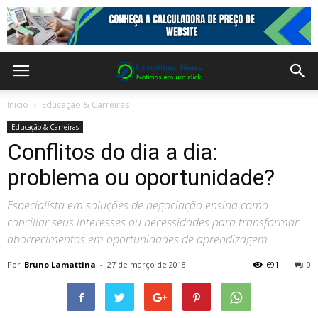
Inicio
Educação & Carreiras
Educação & Carreiras
Conflitos do dia a dia:
problema ou oportunidade?
Especialista em soluções de negociação ensina como
conciliar seus interesses ou necessidades para transformar
aborrecimentos em oportunidades de aprendizagem
Por
Bruno Lamattina
-
27 de março de 2018
691
0