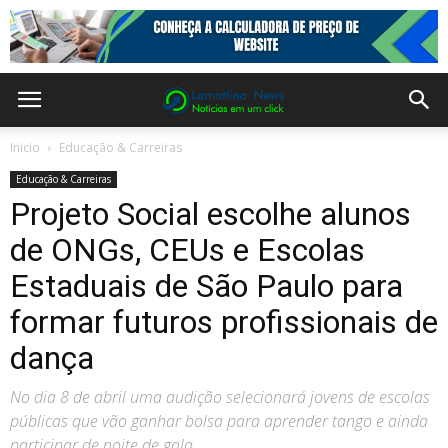
Inicio
Educação & Carreiras
Educação & Carreiras
Projeto Social escolhe alunos
de ONGs, CEUs e Escolas
Estaduais de São Paulo para
formar futuros profissionais de
dança
No dia 8 de abril uma audição selecionará jovens de escolas
públicas que vão ganhar bolsa para aprender tango e ainda
participar de noite de gala