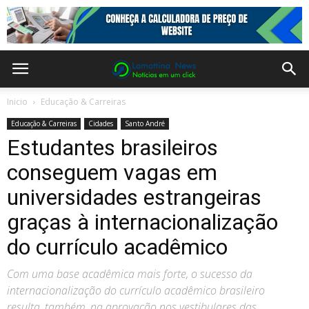
Inicio
Educação & Carreiras
Educação & Carreiras
Cidades
Santo André
Estudantes brasileiros
conseguem vagas em
universidades estrangeiras
graças à internacionalização
do currículo acadêmico
Com uma base acadêmica mais forte, o sucesso da
internacionalização do currículo acadêmico brasileiro
resulta, também, na aprovação nos vestibulares das