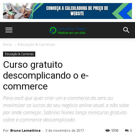
Inicio
Educação & Carreiras
Educação & Carreiras
Curso gratuito
descomplicando o e-
commerce
Para você que quer criar um e-commerce do zero ou
maximizar os lucros do seu negócio online atual, e não sabe
por onde começar, Sabrina Nunes lança minicurso gratuito
sobre e-commerce descomplicado.
Por
Bruno Lamattina
-
3 de novembro de 2017
1310
0