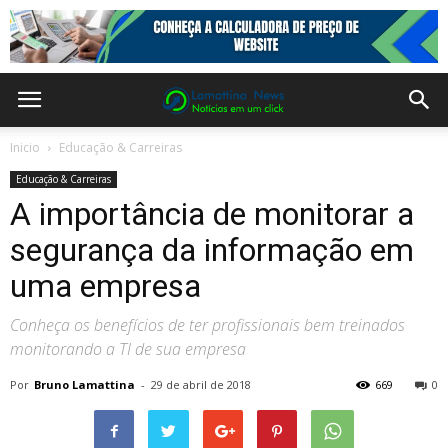
Inicio
Educação & Carreiras
Educação & Carreiras
A importância de monitorar a
segurança da informação em
uma empresa
Conheça os benefícios de ter profissionais bem treinados
monitorando a TI de sua empresa
Por
Bruno Lamattina
-
29 de abril de 2018
669
0