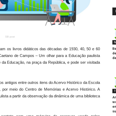
SB post
N
Ba
am os livros didáticos das décadas de 1930, 40, 50 e 60
de
 na Caetano de Campos – Um olhar para a Educação paulista
de
e da Educação, na praça da República, e pode ser visitada
os antigos entre outros itens do Acervo Histórico da Escola
por meio do Centro de Memórias e Acervo Histórico. A
T
lista a partir da observação da dinâmica de uma biblioteca
An
wo
e
su