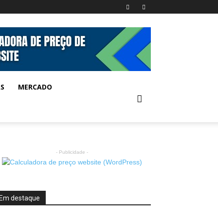
AS
MERCADO
- Publicidade -
Em destaque