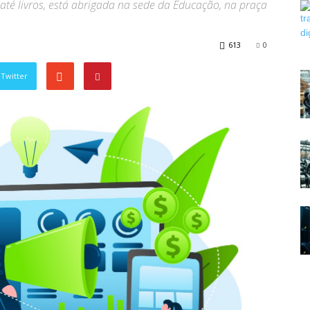
até livros, está abrigada na sede da Educação, na praça
613
0
Twitter