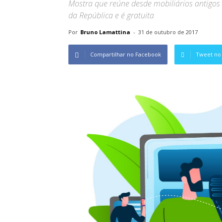
Mostra que reúne desde mobiliários antigos 
da República e é gratuita
Por
Bruno Lamattina
-
31 de outubro de 2017
Compartilhar no Facebook
Tweet no 