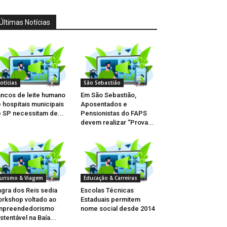
Últimas Notícias
otícias
São Sebastião
ncos de leite humano
Em São Sebastião,
 hospitais municipais
Aposentados e
 SP necessitam de...
Pensionistas do FAPS
devem realizar “Prova...
urismo & Viagem
Educação & Carreiras
gra dos Reis sedia
Escolas Técnicas
rkshop voltado ao
Estaduais permitem
mpreendedorismo
nome social desde 2014
stentável na Baía...