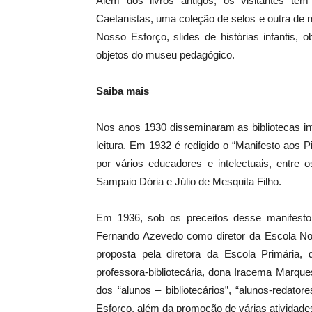
Além dos livros antigos, os visitantes t
Caetanistas, uma coleção de selos e outra de
Nosso Esforço, slides de histórias infantis, 
objetos do museu pedagógico.
Saiba mais
Nos anos 1930 disseminaram as bibliotecas in
leitura. Em 1932 é redigido o “Manifesto aos
por vários educadores e intelectuais, entre o
Sampaio Dória e Júlio de Mesquita Filho.
Em 1936, sob os preceitos desse manifesto
Fernando Azevedo como diretor da Escola Norm
proposta pela diretora da Escola Primária,
professora-bibliotecária, dona Iracema Marque
dos “alunos – bibliotecários”, “alunos-redator
Esforço, além da promoção de várias atividades