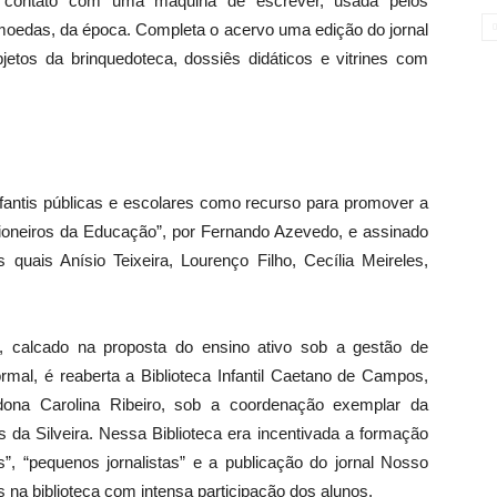
êm contato com uma máquina de escrever, usada pelos
 moedas, da época. Completa o acervo uma edição do jornal
objetos da brinquedoteca, dossiês didáticos e vitrines com
fantis públicas e escolares como recurso para promover a
 Pioneiros da Educação”, por Fernando Azevedo, e assinado
s quais Anísio Teixeira, Lourenço Filho, Cecília Meireles,
, calcado na proposta do ensino ativo sob a gestão de
al, é reaberta a Biblioteca Infantil Caetano de Campos,
 dona Carolina Ribeiro, sob a coordenação exemplar da
s da Silveira. Nessa Biblioteca era incentivada a formação
es”, “pequenos jornalistas” e a publicação do jornal Nosso
 na biblioteca com intensa participação dos alunos.