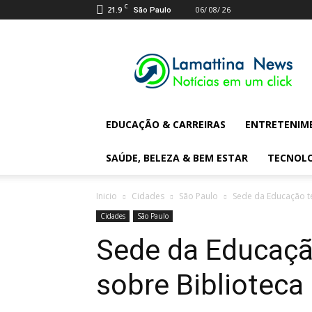
C
21.9
06/ 08/ 26
São Paulo
Lamattina
Digital
News
EDUCAÇÃO & CARREIRAS
ENTRETENIM
SAÚDE, BELEZA & BEM ESTAR
TECNOL
Inicio
Cidades
São Paulo
Sede da Educação te
Cidades
São Paulo
Sede da Educaçã
sobre Biblioteca 