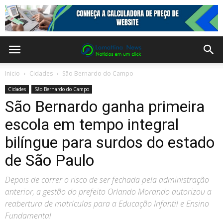
Inicio
Cidades
São Bernardo do Campo
Cidades
São Bernardo do Campo
São Bernardo ganha primeira
escola em tempo integral
bilíngue para surdos do estado
de São Paulo
Depois de correr o risco de ser fechada pela administração
anterior, a gestão do prefeito Orlando Morando autorizou a
reabertura de matrículas para a Educação Infantil e Ensino
Fundamental