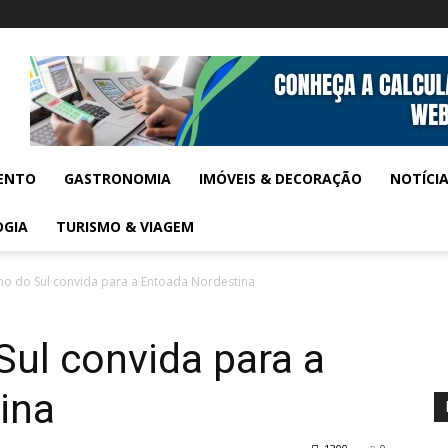
ENTO
GASTRONOMIA
IMÓVEIS & DECORAÇÃO
NOTÍCI
OGIA
TURISMO & VIAGEM
no do Sul convida para a Entoada Nordestina
ul convida para a
ina