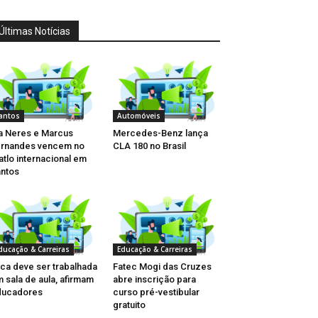
Últimas Notícias
antos
Automóveis
a Neres e Marcus
Mercedes-Benz lança
rnandes vencem no
CLA 180 no Brasil
iatlo internacional em
ntos
ducação & Carreiras
Educação & Carreiras
ica deve ser trabalhada
Fatec Mogi das Cruzes
 sala de aula, afirmam
abre inscrição para
ducadores
curso pré-vestibular
gratuito