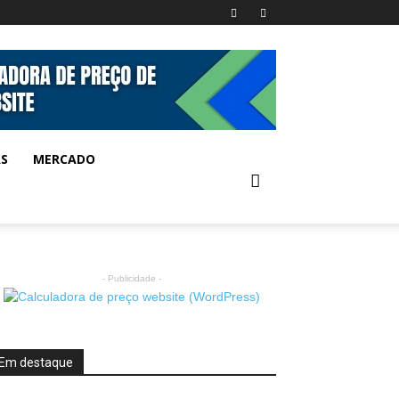
AS
MERCADO
- Publicidade -
Em destaque