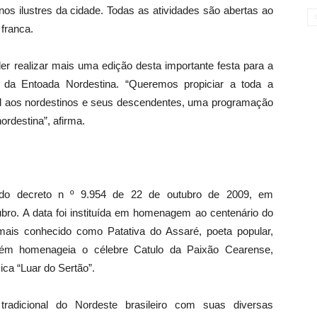
s ilustres da cidade. Todas as atividades são abertas ao
 franca.
der realizar mais uma edição desta importante festa para a
 da Entoada Nordestina. “Queremos propiciar a toda a
l aos nordestinos e seus descendentes, uma programação
ordestina”, afirma.
 do decreto n º 9.954 de 22 de outubro de 2009, em
ro. A data foi instituída em homenagem ao centenário do
mais conhecido como Patativa do Assaré, poeta popular,
bém homenageia o célebre Catulo da Paixão Cearense,
ca “Luar do Sertão”.
tradicional do Nordeste brasileiro com suas diversas