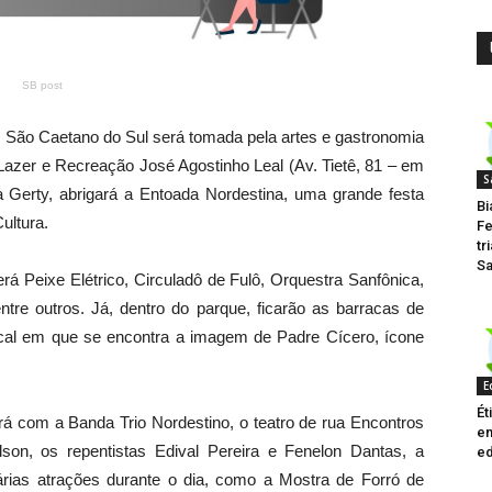
SB post
, São Caetano do Sul será tomada pela artes e gastronomia
 Lazer e Recreação José Agostinho Leal (Av. Tietê, 81 – em
S
 Gerty, abrigará a Entoada Nordestina, uma grande festa
Bi
ultura.
Fe
tr
Sa
rá Peixe Elétrico, Circuladô de Fulô, Orquestra Sanfônica,
ntre outros. Já, dentro do parque, ficarão as barracas de
local em que se encontra a imagem de Padre Cícero, ícone
E
Ét
rá com a Banda Trio Nordestino, o teatro de rua Encontros
em
son, os repentistas Edival Pereira e Fenelon Dantas, a
e
rias atrações durante o dia, como a Mostra de Forró de