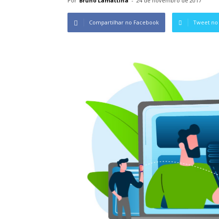
Por
Bruno Lamattina
-
24 de novembro de 2017
Compartilhar no Facebook
Tweet no 