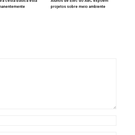
ra cesta básica está
Alunos de Etec do ABC expõem
manentemente
projetos sobre meio ambiente