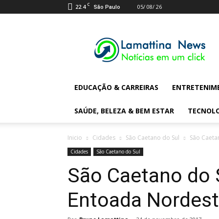
C
22.4
05/ 08/ 26
São Paulo
Lamattina
Digital
News
EDUCAÇÃO & CARREIRAS
ENTRETENIM
SAÚDE, BELEZA & BEM ESTAR
TECNOL
Inicio
Cidades
São Caetano do Sul
São Caeta
Cidades
São Caetano do Sul
São Caetano do S
Entoada Nordest