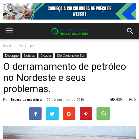
Inicio
Destaque
Destaque
Notícias
Cidades
São Caetano do Sul
O derramamento de petróleo
no Nordeste e seus
problemas.
Por
Bruno Lamattina
-
29 de outubro de 2019
939
0