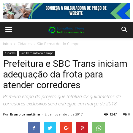
Inicio
Cidades
São Bernardo do Campo
Cidades
São Bernardo do Campo
Prefeitura e SBC Trans iniciam
adequação da frota para
atender corredores
Primeira etapa do projeto que totaliza 42 quilômetros de
corredores exclusivos será entregue em março de 2018
Por
Bruno Lamattina
-
2 de novembro de 2017
1247
0