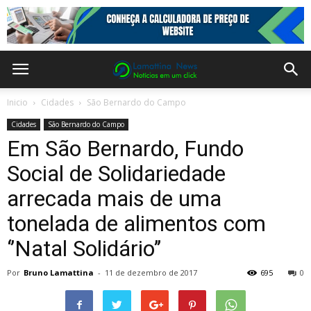
Inicio
Cidades
São Bernardo do Campo
Cidades
São Bernardo do Campo
Em São Bernardo, Fundo
Social de Solidariedade
arrecada mais de uma
tonelada de alimentos com
‘’Natal Solidário’’
Por
Bruno Lamattina
-
11 de dezembro de 2017
695
0