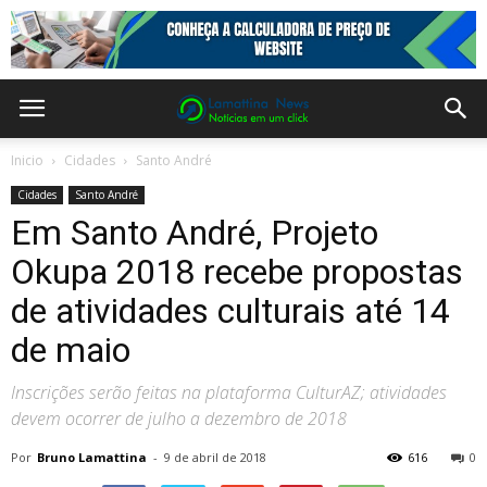
Inicio
Cidades
Santo André
Cidades
Santo André
Em Santo André, Projeto
Okupa 2018 recebe propostas
de atividades culturais até 14
de maio
Inscrições serão feitas na plataforma CulturAZ; atividades
devem ocorrer de julho a dezembro de 2018
Por
Bruno Lamattina
-
9 de abril de 2018
616
0