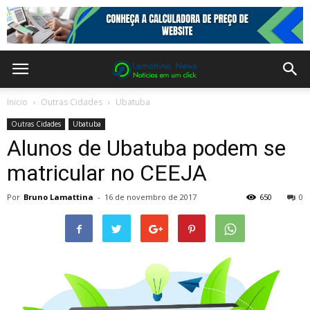
Inicio
Outras Cidades
Ubatuba
Outras Cidades
Ubatuba
Alunos de Ubatuba podem se
matricular no CEEJA
Por
Bruno Lamattina
-
16 de novembro de 2017
650
0