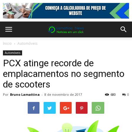
Inicio
Automóveis
Automóveis
PCX atinge recorde de
emplacamentos no segmento
de scooters
Por
Bruno Lamattina
-
8 de novembro de 2017
680
0