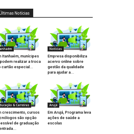
Últimas Notícias
tanhaém
Notícias
 Itanhaém, munícipes
Empresa disponibiliza
 podem realizar a troca
acervo online sobre
 cartão especial...
gestão da qualidade
para ajudar a...
ducação & Carreiras
Arujá
 crescimento, cursos
Em Arujá, Programa leva
cnólogos são opção
ações de saúde a
essível de graduação
escolas
entrada...