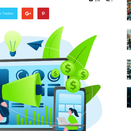
574
0
o Twitter