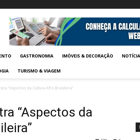
ENTO
GASTRONOMIA
IMÓVEIS & DECORAÇÃO
NOTÍCI
OGIA
TURISMO & VIAGEM
tra “Aspectos da Cultura Afro Brasileira”
ra “Aspectos da
leira”