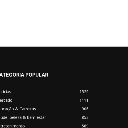
ATEGORIA POPULAR
tícias
1529
ercado
1111
ucação & Carreiras
906
úde, beleza & bem estar
853
ntretenimento
589