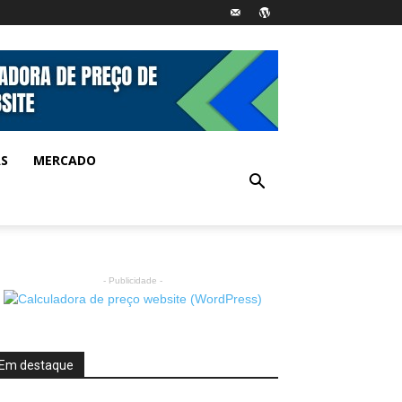
AS
MERCADO
- Publicidade -
Em destaque