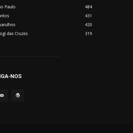
ão Paulo
484
antos
431
uarulhos
420
ogi das Cruzes
319
IGA-NOS