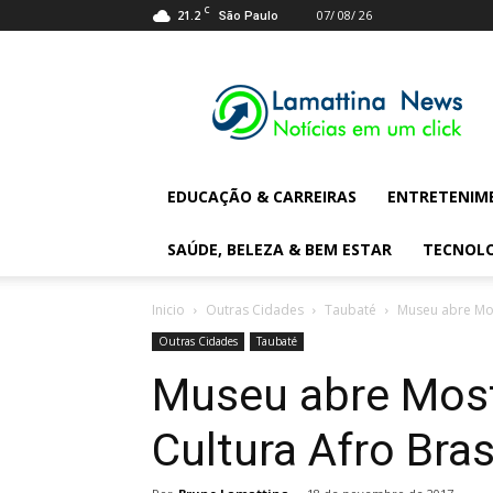
C
21.2
07/ 08/ 26
São Paulo
Lamattina
Digital
News
EDUCAÇÃO & CARREIRAS
ENTRETENIM
SAÚDE, BELEZA & BEM ESTAR
TECNOL
Inicio
Outras Cidades
Taubaté
Museu abre Mos
Outras Cidades
Taubaté
Museu abre Most
Cultura Afro Brasi