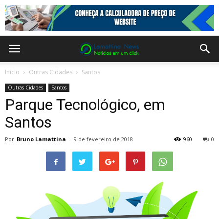
Inicio
Outras Cidades
Santos
Outras Cidades
Santos
Parque Tecnológico, em
Santos
Por
Bruno Lamattina
-
9 de fevereiro de 2018
960
0