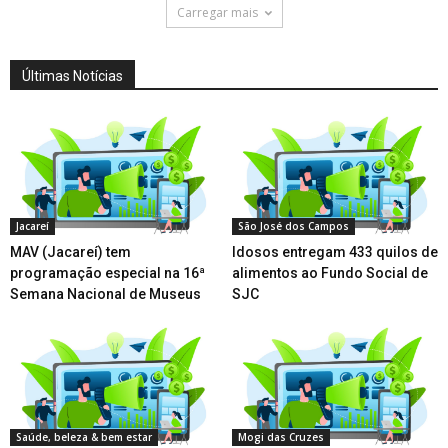
Carregar mais
Últimas Notícias
Jacareí
São José dos Campos
MAV (Jacareí) tem
Idosos entregam 433 quilos de
programação especial na 16ª
alimentos ao Fundo Social de
Semana Nacional de Museus
SJC
Saúde, beleza & bem estar
Mogi das Cruzes