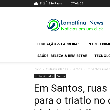
C
21.2
07/ 08/ 26
São Paulo
Lamattina
Digital
News
EDUCAÇÃO & CARREIRAS
ENTRETENIM
SAÚDE, BELEZA & BEM ESTAR
TECNOL
Inicio
Outras Cidades
Santos
Em Santos, ruas 
Outras Cidades
Santos
Em Santos, ruas
para o triatlo n