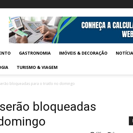
ENTO
GASTRONOMIA
IMÓVEIS & DECORAÇÃO
NOTÍCI
OGIA
TURISMO & VIAGEM
serão bloqueadas para o triatlo no domingo
 serão bloqueadas
o domingo