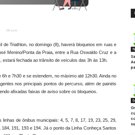
SB post
l de Triathlon, no domingo (8), haverá bloqueios em ruas e
N
 José Menino/Ponta da Praia, entre a Rua Oswaldo Cruz e a
Sa
estará fechada ao trânsito de veículos das 3h às 13h.
Ae
pa
re 6h e 7h30 e se estendem, no máximo até 12h30. Ainda no
gentes nos principais pontos do percurso, além de painéis
o sendo afixadas faixas de aviso sobre os bloqueios.
E
G
cu
c
linhas de ônibus municipais: 4, 5, 7, 8, 17, 19, 23, 25, 29,
su
58, 184, 191, 193 e 194. Já o ponto da Linha Conheça Santos