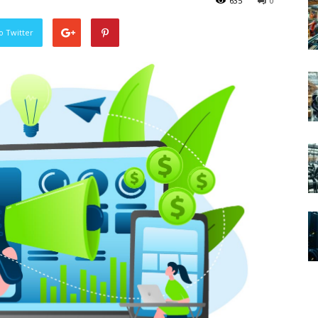
635
0
o Twitter