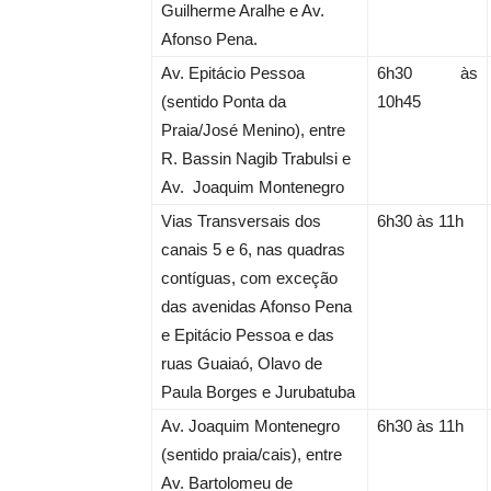
Guilherme Aralhe e Av.
Afonso Pena.
Av. Epitácio Pessoa
6h30 às
(sentido Ponta da
10h45
Praia/José Menino), entre
R. Bassin Nagib Trabulsi e
Av. Joaquim Montenegro
Vias Transversais dos
6h30 às 11h
canais 5 e 6, nas quadras
contíguas, com exceção
das avenidas Afonso Pena
e Epitácio Pessoa e das
ruas Guaiaó, Olavo de
Paula Borges e Jurubatuba
Av. Joaquim Montenegro
6h30 às 11h
(sentido praia/cais), entre
Av. Bartolomeu de