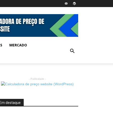
AS
MERCADO
- Publicidade -
Em destaque