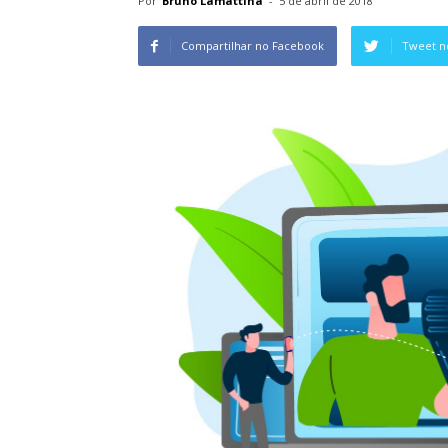
Por
Bruno Lamattina
-
5 de abril de 2018
Compartilhar no Facebook
Tweet n