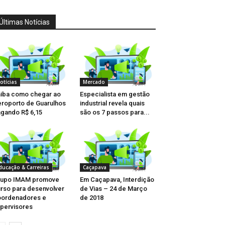
Últimas Notícias
otícias
Mercado
iba como chegar ao
Especialista em gestão
roporto de Guarulhos
industrial revela quais
gando R$ 6,15
são os 7 passos para...
ducação & Carreiras
Caçapava
rupo IMAM promove
Em Caçapava, Interdição
rso para desenvolver
de Vias – 24 de Março
oordenadores e
de 2018
pervisores