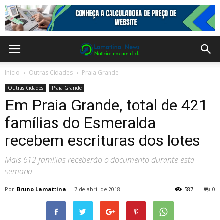
Inicio
Outras Cidades
Praia Grande
Outras Cidades
Praia Grande
Em Praia Grande, total de 421
famílias do Esmeralda
recebem escrituras dos lotes
Mais 612 famílias receberão o documento durante esta
semana
Por
Bruno Lamattina
-
7 de abril de 2018
587
0