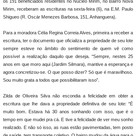
os 191 beneficiados residentes no Núcleo Mirim, no Bairro Nova
Mirim, receberam as escrituras na sexta-feira (6), na E.M. Paulo
Shigueo (R. Oscár Menezes Barbosa, 151, Anhanguera).
Para a moradora Célia Regina Correia Alves, primeira a receber a
escritura, ter o documento que oficializa a propriedade de seu lote
sempre esteve no âmbito do sentimento de quem vê como
possível a realização daquilo que deseja. “Sempre, nestes 25
anos em que moro aqui (Jardim Silmara), mantive a esperança e
agora concretizou-se. O que posso dizer? Só que é maravilhoso.
Sou muito grata a todos que possibilitaram isso”.
Zilda de Oliveira Silva não escondia a felicidade em obter a
escritura que lhe dava a propriedade definitiva de seu lote: “É
muito bom. Estava há 30 anos sonhando com isso, que é o
tempo em que mudei pra cá. E tive a felicidade de ver meu sonho
realizado. E não só isso, as ruas estão pavimentadas, tem posto
de saúde, tem transporte coletivo. O bairro mudou da água para o