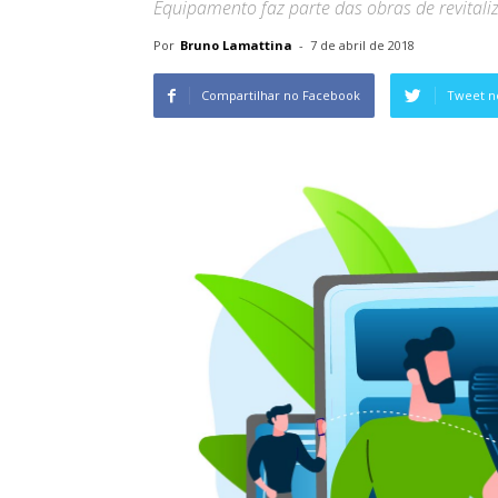
Equipamento faz parte das obras de revitali
Por
Bruno Lamattina
-
7 de abril de 2018
Compartilhar no Facebook
Tweet n