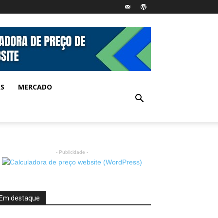
AS
MERCADO
- Publicidade -
Em destaque