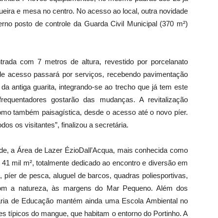
ueira e mesa no centro. No acesso ao local, outra novidade
erno posto de controle da Guarda Civil Municipal (370 m²)
rada com 7 metros de altura, revestido por porcelanato
 de acesso passará por serviços, recebendo pavimentação
 da antiga guarita, integrando-se ao trecho que já tem este
frequentadores gostarão das mudanças. A revitalização
 como também paisagística, desde o acesso até o novo píer.
os os visitantes”, finalizou a secretária.
ade, a Área de Lazer ÉzioDall’Acqua, mais conhecida como
41 mil m², totalmente dedicado ao encontro e diversão em
, píer de pesca, aluguel de barcos, quadras poliesportivas,
 com a natureza, às margens do Mar Pequeno. Além dos
taria de Educação mantém ainda uma Escola Ambiental no
 típicos do mangue, que habitam o entorno do Portinho. A