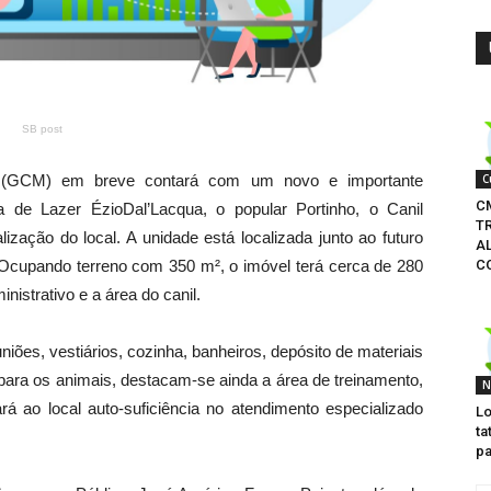
SB post
C
e (GCM) em breve contará com um novo e importante
C
 de Lazer ÉzioDal’Lacqua, o popular Portinho, o Canil
T
alização do local. A unidade está localizada junto ao futuro
A
C
. Ocupando terreno com 350 m², o imóvel terá cerca de 280
nistrativo e a área do canil.
niões, vestiários, cozinha, banheiros, depósito de materiais
 para os animais, destacam-se ainda a área de treinamento,
N
rá ao local auto-suficiência no atendimento especializado
Lo
ta
pa