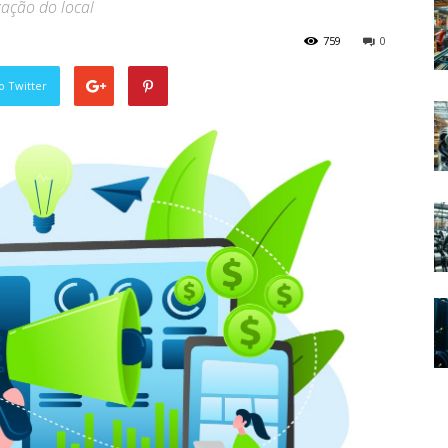
zação do local
759
0
o Twitter