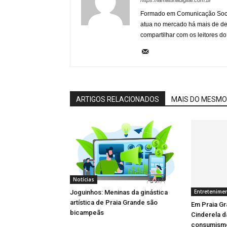
https://lamattinadigital.com.br
Formado em Comunicação Socia
atua no mercado há mais de d
compartilhar com os leitores do
ARTIGOS RELACIONADOS
MAIS DO MESMO
Notícias
Entretenime
Joguinhos: Meninas da ginástica
artística de Praia Grande são
Em Praia Gr
bicampeãs
Cinderela d
consumismo