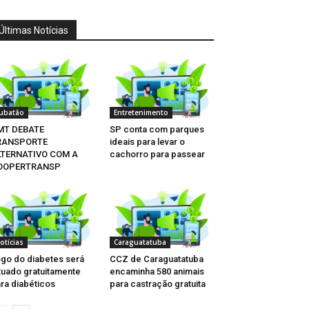
Últimas Notícias
ubatão
Entretenimento
MT DEBATE
SP conta com parques
RANSPORTE
ideais para levar o
LTERNATIVO COM A
cachorro para passear
OOPERTRANSP
otícias
Caraguatatuba
go do diabetes será
CCZ de Caraguatatuba
tuado gratuitamente
encaminha 580 animais
ra diabéticos
para castração gratuita