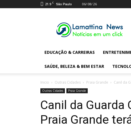
C
21.9
06/ 08/ 26
São Paulo
Lamattina
Digital
News
EDUCAÇÃO & CARREIRAS
ENTRETENIM
SAÚDE, BELEZA & BEM ESTAR
TECNOL
Inicio
Outras Cidades
Praia Grande
Canil da G
Outras Cidades
Praia Grande
Canil da Guarda C
Praia Grande ter