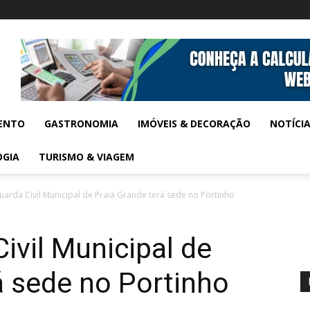
ENTO
GASTRONOMIA
IMÓVEIS & DECORAÇÃO
NOTÍCI
OGIA
TURISMO & VIAGEM
uarda Civil Municipal de Praia Grande terá sede no Portinho
ivil Municipal de
á sede no Portinho