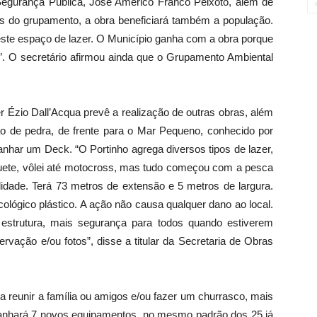
egurança Pública, José Américo Franco Peixoto, além de
es do grupamento, a obra beneficiará também a população.
ste espaço de lazer. O Município ganha com a obra porque
da”. O secretário afirmou ainda que o Grupamento Ambiental
er Ézio Dall’Acqua prevê a realização de outras obras, além
ão de pedra, de frente para o Mar Pequeno, conhecido por
anhar um Deck. “O Portinho agrega diversos tipos de lazer,
squete, vôlei até motocross, mas tudo começou com a pesca
dade. Terá 73 metros de extensão e 5 metros de largura.
lógico plástico. A ação não causa qualquer dano ao local.
 estrutura, mais segurança para todos quando estiverem
rvação e/ou fotos”, disse a titular da Secretaria de Obras
a reunir a família ou amigos e/ou fazer um churrasco, mais
l ganhará 7 novos equipamentos, no mesmo padrão dos 25 já