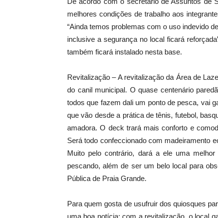
De acordo com o secretário de Assuntos de S
melhores condições de trabalho aos integrant
“Ainda temos problemas com o uso indevido de
inclusive a segurança no local ficará reforça
também ficará instalado nesta base.
Revitalização – A revitalização da Área de Laz
do canil municipal. O quase centenário pared
todos que fazem dali um ponto de pesca, vai g
que vão desde a prática de tênis, futebol, ba
amadora. O deck trará mais conforto e comodi
Será todo confeccionado com madeiramento eco
Muito pelo contrário, dará a ele uma melhor
pescando, além de ser um belo local para obse
Pública de Praia Grande.
Para quem gosta de usufruir dos quiosques par
uma boa notícia: com a revitalização, o loca