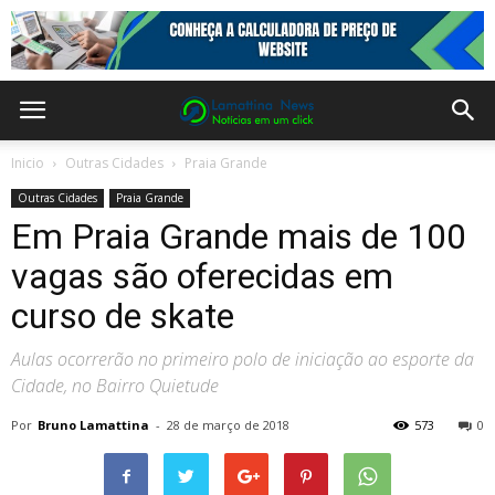
Inicio
Outras Cidades
Praia Grande
Outras Cidades
Praia Grande
Em Praia Grande mais de 100
vagas são oferecidas em
curso de skate
Aulas ocorrerão no primeiro polo de iniciação ao esporte da
Cidade, no Bairro Quietude
Por
Bruno Lamattina
-
28 de março de 2018
573
0