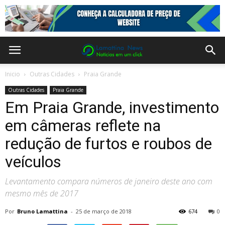
Inicio
Outras Cidades
Praia Grande
Outras Cidades
Praia Grande
Em Praia Grande, investimento
em câmeras reflete na
redução de furtos e roubos de
veículos
Levantamento compara números de janeiro deste ano com
mesmo mês de 2017
Por
Bruno Lamattina
-
25 de março de 2018
674
0