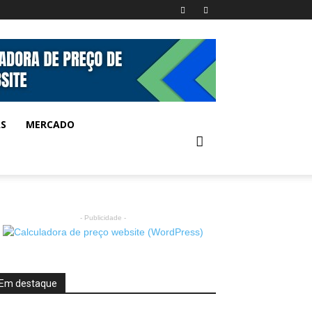
AS
MERCADO
- Publicidade -
Em destaque