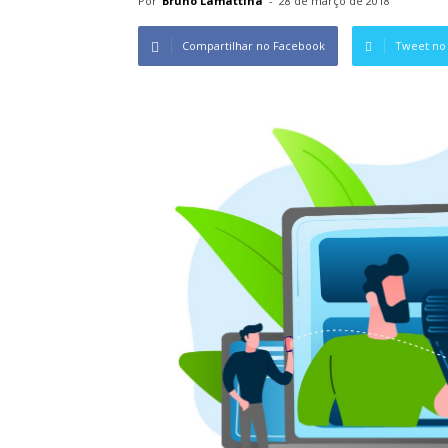
Por
Bruno Lamattina
-
28 de março de 2018
Compartilhar no Facebook
Tweet no 