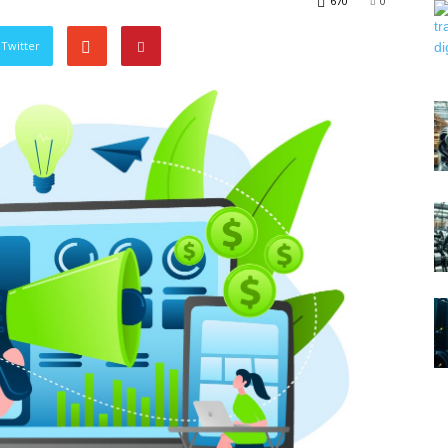
670
0
Twitter