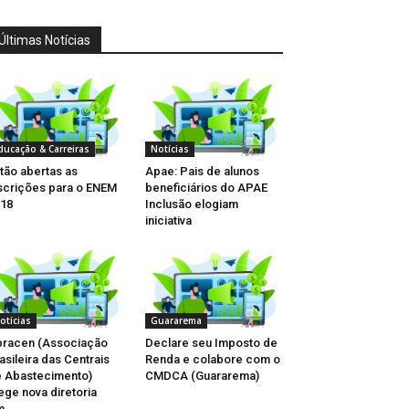
Últimas Notícias
ducação & Carreiras
Notícias
tão abertas as
Apae: Pais de alunos
scrições para o ENEM
beneficiários do APAE
18
Inclusão elogiam
iniciativa
otícias
Guararema
racen (Associação
Declare seu Imposto de
asileira das Centrais
Renda e colabore com o
 Abastecimento)
CMDCA (Guararema)
ege nova diretoria
...