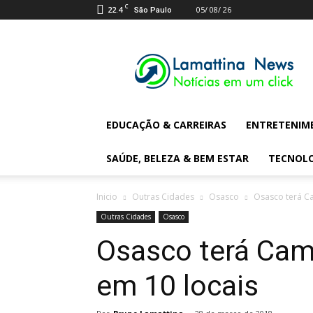
C
22.4
05/ 08/ 26
São Paulo
Lamattina
Digital
News
EDUCAÇÃO & CARREIRAS
ENTRETENIM
SAÚDE, BELEZA & BEM ESTAR
TECNOL
Inicio
Outras Cidades
Osasco
Osasco terá C
Outras Cidades
Osasco
Osasco terá Ca
em 10 locais