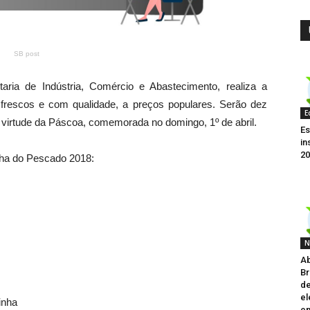
SB post
aria de Indústria, Comércio e Abastecimento, realiza a
rescos e com qualidade, a preços populares. Serão dez
E
virtude da Páscoa, comemorada no domingo, 1º de abril.
Es
in
20
nha do Pescado 2018:
N
Ab
Br
de
el
inha
em