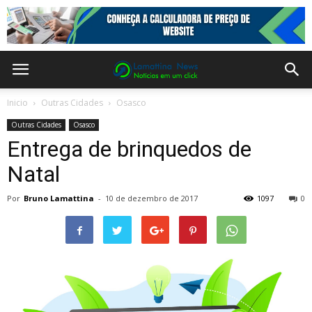
Inicio
Outras Cidades
Osasco
Outras Cidades
Osasco
Entrega de brinquedos de
Natal
Por
Bruno Lamattina
-
10 de dezembro de 2017
1097
0