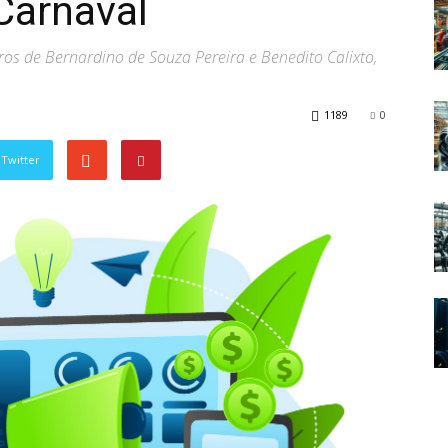
Carnaval
ros de Bernardino de Souza Pereira e Benedito Calixto,
1189
0
Twitter