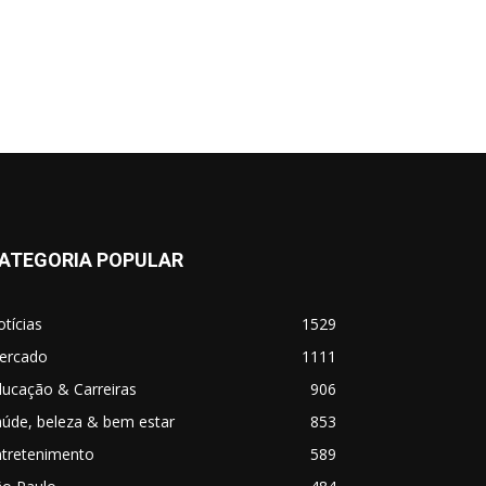
ATEGORIA POPULAR
tícias
1529
ercado
1111
ucação & Carreiras
906
úde, beleza & bem estar
853
ntretenimento
589