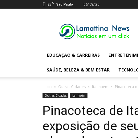
C
25
06/ 08/ 26
São Paulo
Lamattina
Digital
News
EDUCAÇÃO & CARREIRAS
ENTRETENIM
SAÚDE, BELEZA & BEM ESTAR
TECNOL
Inicio
Outras Cidades
Itanhaém
Pinacoteca d
Outras Cidades
Itanhaém
Pinacoteca de I
exposição de seu