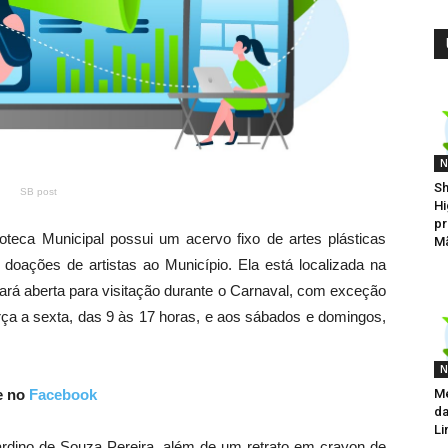
N
Sh
SB post
Hi
pr
teca Municipal possui um acervo fixo de artes plásticas
M
 doações de artistas ao Município. Ela está localizada na
icará aberta para visitação durante o Carnaval, com exceção
erça a sexta, das 9 às 17 horas, e aos sábados e domingos,
N
e no
Facebook
Me
da
Li
rdino de Souza Pereira, além de um retrato em crayon de