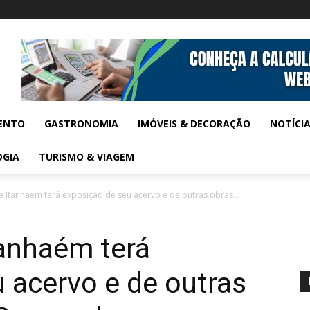
ENTO
GASTRONOMIA
IMÓVEIS & DECORAÇÃO
NOTÍCI
OGIA
TURISMO & VIAGEM
e Itanhaém terá exposição de seu acervo e de outras obras...
tanhaém terá
 acervo e de outras