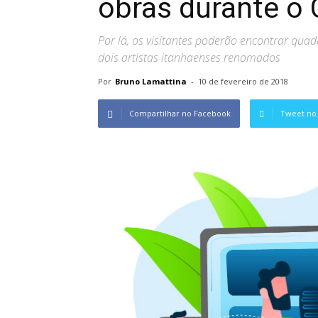
obras durante o 
Por lá, os visitantes poderão encontrar quad
dois artistas itanhaenses renomados
Por
Bruno Lamattina
-
10 de fevereiro de 2018
Compartilhar no Facebook
Tweet no 