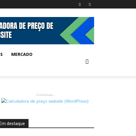
AS
MERCADO
- Publicidade -
Em destaque