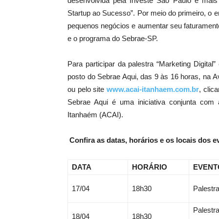
desenvolvida pela Investe São Paulo e mais
Startup ao Sucesso”. Por meio do primeiro, o
pequenos negócios e aumentar seu faturamento;
e o programa do Sebrae-SP.
Para participar da palestra “Marketing Digita
posto do Sebrae Aqui, das 9 às 16 horas, na Av
ou pelo site
www.acai-itanhaem.com.br
, cli
Sebrae Aqui é uma iniciativa conjunta com
Itanhaém (ACAI).
Confira as datas, horários e os locais dos 
DATA
HORÁRIO
EVENT
17/04
18h30
Palestra
Palestr
18/04
18h30