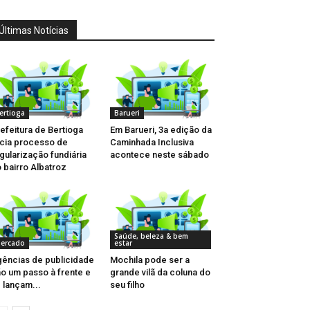
Últimas Notícias
ertioga
Barueri
efeitura de Bertioga
Em Barueri, 3a edição da
icia processo de
Caminhada Inclusiva
gularização fundiária
acontece neste sábado
 bairro Albatroz
Saúde, beleza & bem
ercado
estar
ências de publicidade
Mochila pode ser a
o um passo à frente e
grande vilã da coluna do
 lançam...
seu filho