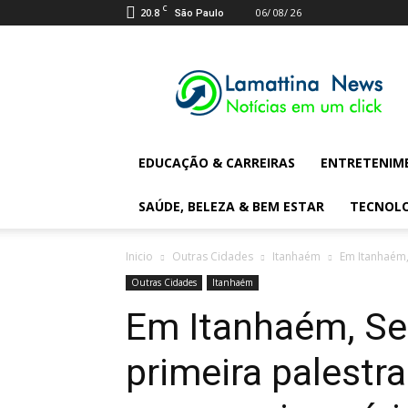
C
20.8
06/ 08/ 26
São Paulo
Lamattina
Digital
News
EDUCAÇÃO & CARREIRAS
ENTRETENIM
SAÚDE, BELEZA & BEM ESTAR
TECNOL
Inicio
Outras Cidades
Itanhaém
Em Itanhaém,
Outras Cidades
Itanhaém
Em Itanhaém, Seb
primeira palestr