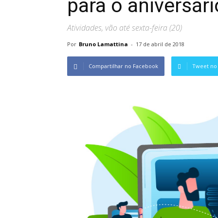
para o aniversár
Atividades, vão até sexta-feira (20)
Por
Bruno Lamattina
-
17 de abril de 2018
Compartilhar no Facebook
Tweet no 