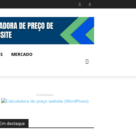
AS
MERCADO
- Publicidade -
Em destaque