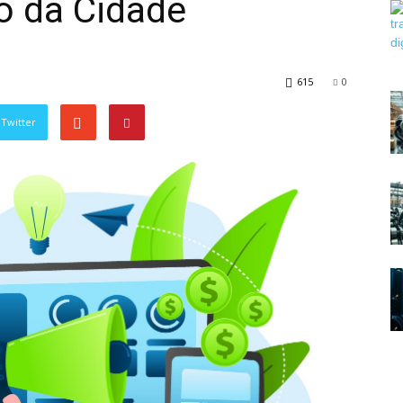
io da Cidade
615
0
Twitter