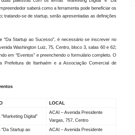
 duas palestras com os temas “Marketing Digital” e “Da
 empreendedor saberá como a ferramenta pode beneficiar os
 tratando-se de startup, serão apresentadas as definições
l” e “Da Startup ao Sucesso”, é necessário se inscrever no
enida Washington Luiz, 75, Centro, bloco 3, salas 60 e 62;
cando em “Eventos” e preenchendo o formulário completo. O
 a Prefeitura de Itanhaém e a Associação Comercial de
eventos
O
LOCAL
ACAI – Avenida Presidente
 “Marketing Digital”
Vargas, 757, Centro
a “Da Startup ao
ACAI – Avenida Presidente