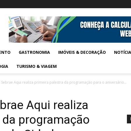
ENTO
GASTRONOMIA
IMÓVEIS & DECORAÇÃO
NOTÍCI
OGIA
TURISMO & VIAGEM
 Sebrae Aqui realiza primeira palestra da programação para o aniversário...
rae Aqui realiza
a da programação