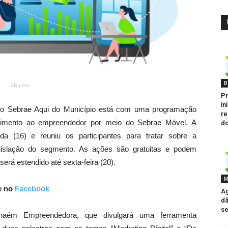
B
SB post
Pr
in
 o Sebrae Aqui do Município está com uma programação
re
endimento ao empreendedor por meio do Sebrae Móvel. A
do
da (16) e reuniu os participantes para tratar sobre a
gislação do segmento. As ações são gratuitas e podem
será estendido até sexta-feira (20).
M
e no
Facebook
Ag
dã
se
haém Empreendedora, que divulgará uma ferramenta