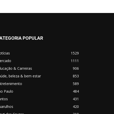
ATEGORIA POPULAR
tícias
1529
ercado
1111
ucação & Carreiras
906
úde, beleza & bem estar
853
ntretenimento
589
ão Paulo
484
antos
431
uarulhos
420