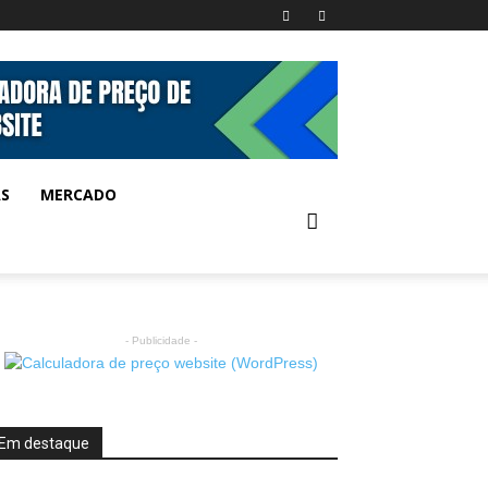
AS
MERCADO
- Publicidade -
Em destaque