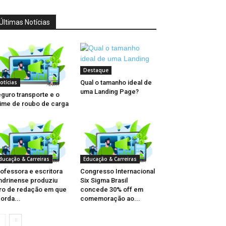
Últimas Notícias
Destaque
Qual o tamanho ideal de
otícias
uma Landing Page?
guro transporte e o
ime de roubo de carga
ducação & Carreiras
Educação & Carreiras
ofessora e escritora
Congresso Internacional
ndrinense produziu
Six Sigma Brasil
vro de redação em que
concede 30% off em
orda...
comemoração ao...