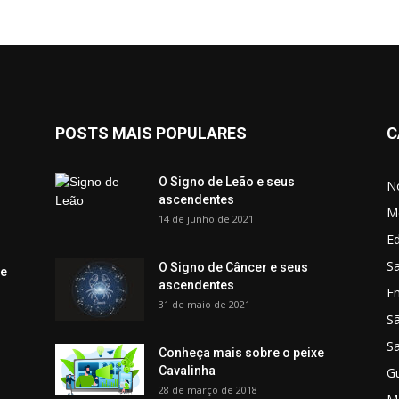
POSTS MAIS POPULARES
C
O Signo de Leão e seus
No
ascendentes
M
14 de junho de 2021
Ed
Sa
O Signo de Câncer e seus
 e
ascendentes
E
31 de maio de 2021
S
S
Conheça mais sobre o peixe
Cavalinha
G
28 de março de 2018