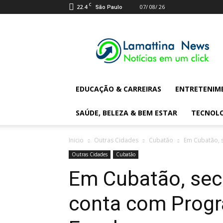
C
22.4
07/ 08/ 26
São Paulo
Lamattina
Digital
News
EDUCAÇÃO & CARREIRAS
ENTRETENIM
SAÚDE, BELEZA & BEM ESTAR
TECNOL
Inicio
Outras Cidades
Cubatão
Em Cubatão, 
Outras Cidades
Cubatão
Em Cubatão, sec
conta com Prog