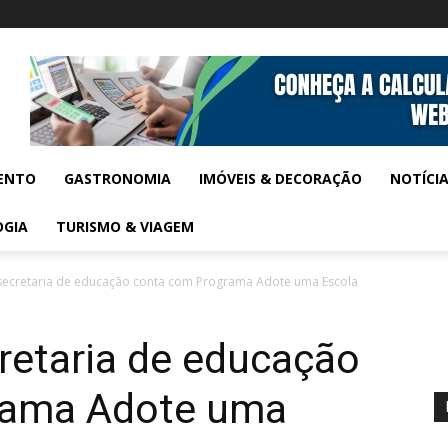
ENTO
GASTRONOMIA
IMÓVEIS & DECORAÇÃO
NOTÍCI
OGIA
TURISMO & VIAGEM
secretaria de educação conta com Programa Adote uma Escola
retaria de educação
rama Adote uma