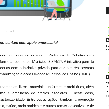
SB post
N
sino contam com apoio empresarial
Se
cr
 rede municipal de ensino, a Prefeitura de Cubatão vem
rme a recente Lei Municipal 3.874/17. A iniciativa permite
erias com a iniciativa privada para que até três pessoas
de manutenção a cada Unidade Municipal de Ensino (UME).
E
Pr
pamentos, livros, materiais, uniformes e mobiliários, além
lo
li
rma e ampliação de prédios escolares – neste caso,
ab
 sustentabilidade. Entre outras ações, também a promoção
ania, saúde, meio ambiente e outros temas educativos e de