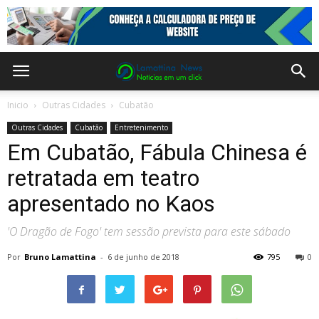
Inicio
Outras Cidades
Cubatão
Outras Cidades
Cubatão
Entretenimento
Em Cubatão, Fábula Chinesa é
retratada em teatro
apresentado no Kaos
'O Dragão de Fogo' tem sessão prevista para este sábado
Por
Bruno Lamattina
-
6 de junho de 2018
795
0