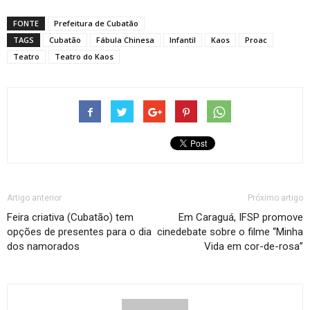
FONTE
Prefeitura de Cubatão
TAGS
Cubatão
Fábula Chinesa
Infantil
Kaos
Proac
Teatro
Teatro do Kaos
Artigo anterior
Próximo artigo
Feira criativa (Cubatão) tem
Em Caraguá, IFSP promove
opções de presentes para o dia
cinedebate sobre o filme “Minha
dos namorados
Vida em cor-de-rosa”