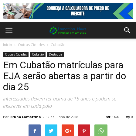
Inicio
Outras Cidades
Cubatão
Outras Cidades
Cubatão
Destaque
Em Cubatão matrículas para
EJA serão abertas a partir do
dia 25
Interessados devem ter acima de 15 anos e podem se
inscrever em cada polo
Por
Bruno Lamattina
-
12 de junho de 2018
1420
0