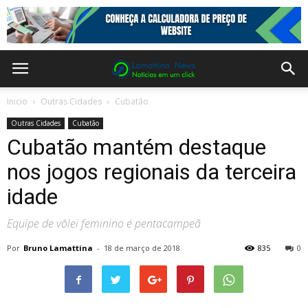
Inicio
Outras Cidades
Cubatão
Outras Cidades
Cubatão
Cubatão mantém destaque
nos jogos regionais da terceira
idade
Equipe de vôlei feminino é pentacampeã
Por
Bruno Lamattina
-
18 de março de 2018
835
0