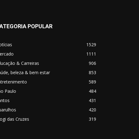
ATEGORIA POPULAR
tícias
1529
ercado
1111
ucação & Carreiras
906
úde, beleza & bem estar
853
ntretenimento
589
ão Paulo
484
antos
431
uarulhos
420
ogi das Cruzes
319