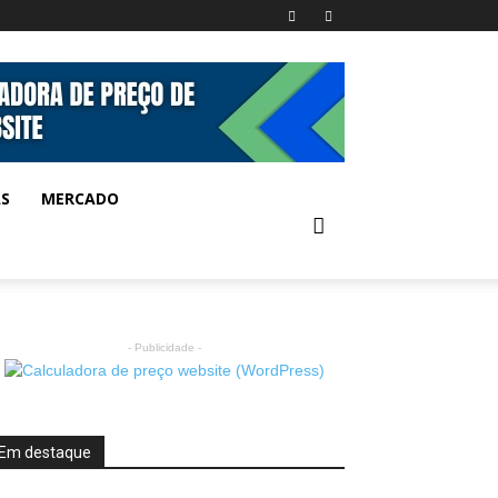
AS
MERCADO
- Publicidade -
Em destaque