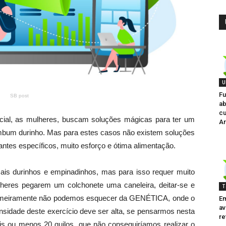
U
Fu
SB post
ab
cu
ial, as mulheres, buscam soluções mágicas para ter um
Ar
mbum durinho. Mas para estes casos não existem soluções
cantes específicos, muito esforço e ótima alimentação.
is durinhos e empinadinhos, mas para isso requer muito
heres pegarem um colchonete uma caneleira, deitar-se e
T
 primeiramente não podemos esquecer da GENÉTICA, onde o
Em
av
ensidade deste exercício deve ser alta, se pensarmos nesta
re
ais ou menos 20 quilos, que não conseguiríamos realizar o