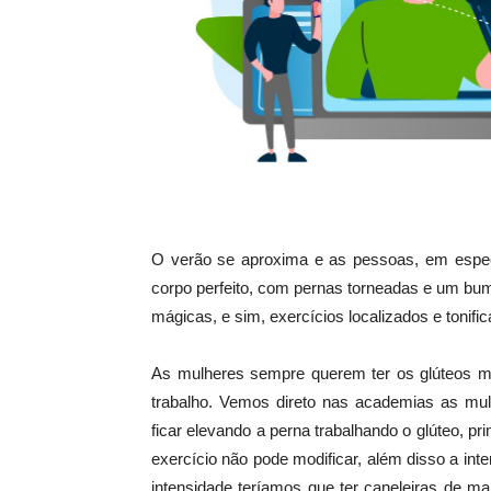
O verão se aproxima e as pessoas, em espec
corpo perfeito, com pernas torneadas e um bu
mágicas, e sim, exercícios localizados e tonifi
As mulheres sempre querem ter os glúteos ma
trabalho. Vemos direto nas academias as mul
ficar elevando a perna trabalhando o glúteo,
exercício não pode modificar, além disso a int
intensidade teríamos que ter caneleiras de m