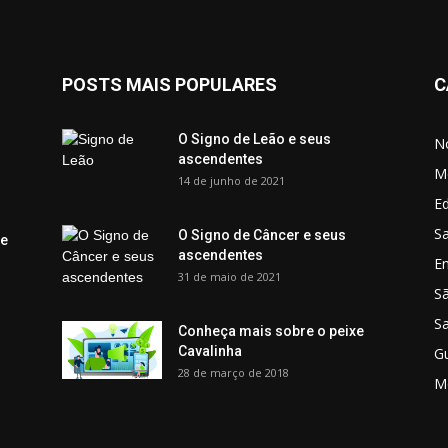
POSTS MAIS POPULARES
C
O Signo de Leão e seus
No
ascendentes
M
14 de junho de 2021
Ed
Sa
O Signo de Câncer e seus
 e
ascendentes
E
31 de maio de 2021
S
S
Conheça mais sobre o peixe
Cavalinha
G
28 de março de 2018
M