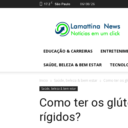
C
17.2
06/ 08/ 26
São Paulo
Lamattina
Digital
News
EDUCAÇÃO & CARREIRAS
ENTRETENIM
SAÚDE, BELEZA & BEM ESTAR
TECNOL
Inicio
Saúde, beleza & bem estar
Como ter os gl
Saúde, beleza & bem estar
Como ter os glút
rígidos?