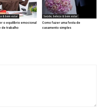
za & bem estar
Saúde, beleza & bem estar
 o equilíbrio emocional
Como fazer uma festa de
 de trabalho
casamento simples