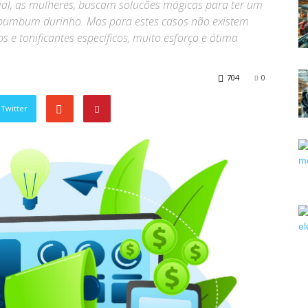
ial, as mulheres, buscam solucões mágicas para ter um
 bumbum durinho. Mas para estes casos não existem
os e tonificantes específicos, muito esforço e ótima
704
0
Twitter