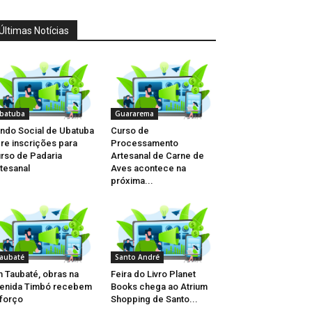
Últimas Notícias
batuba
Guararema
ndo Social de Ubatuba
Curso de
re inscrições para
Processamento
rso de Padaria
Artesanal de Carne de
tesanal
Aves acontece na
próxima...
aubaté
Santo André
 Taubaté, obras na
Feira do Livro Planet
enida Timbó recebem
Books chega ao Atrium
forço
Shopping de Santo...