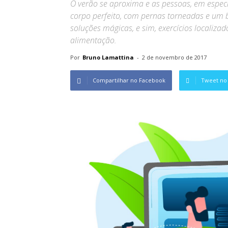
O verão se aproxima e as pessoas, em espec
corpo perfeito, com pernas torneadas e um
soluções mágicas, e sim, exercícios localizad
alimentação.
Por
Bruno Lamattina
-
2 de novembro de 2017
Compartilhar no Facebook
Tweet no 