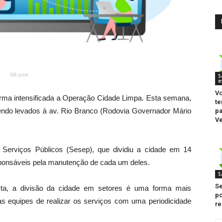
SB post
S
e
Vo
orma intensificada a Operação Cidade Limpa. Esta semana,
te
sendo levados à av. Rio Branco (Rodovia Governador Mário
pa
Ve
 Serviços Públicos (Sesep), que dividiu a cidade em 14
sponsáveis pela manutenção de cada um deles.
S
Se
sta, a divisão da cidade em setores é uma forma mais
po
 às equipes de realizar os serviços com uma periodicidade
re