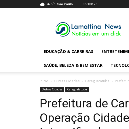
C
26.5
06/ 08/ 26
São Paulo
Lamattina
Digital
News
EDUCAÇÃO & CARREIRAS
ENTRETENIM
SAÚDE, BELEZA & BEM ESTAR
TECNOL
Inicio
Outras Cidades
Caraguatatuba
Prefeitu
Outras Cidades
Caraguatatuba
Prefeitura de C
Operação Cidade