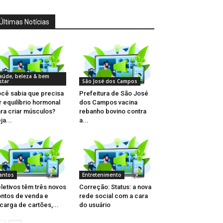
Últimas Notícias
aúde, beleza & bem
star
São José dos Campos
cê sabia que precisa
Prefeitura de São José
r equilíbrio hormonal
dos Campos vacina
ra criar músculos?
rebanho bovino contra
ja...
a...
antos
Entretenimento
letivos têm três novos
Correção: Status: a nova
ntos de venda e
rede social com a cara
carga de cartões,...
do usuário