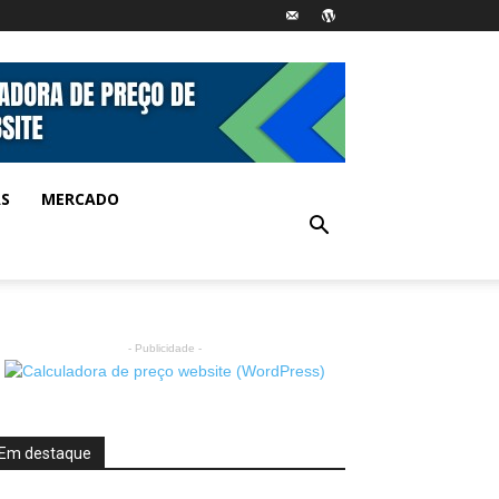
AS
MERCADO
- Publicidade -
Em destaque