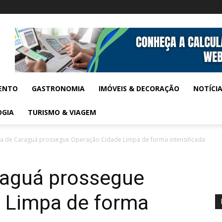
ENTO
GASTRONOMIA
IMÓVEIS & DECORAÇÃO
NOTÍCI
OGIA
TURISMO & VIAGEM
ra de Caraguá prossegue Operação Cidade Limpa de forma intensificada
araguá prossegue
 Limpa de forma