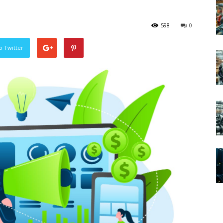
598
0
o Twitter