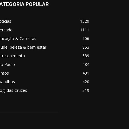
ATEGORIA POPULAR
tícias
1529
ercado
1111
ucação & Carreiras
906
úde, beleza & bem estar
853
ntretenimento
589
ão Paulo
484
antos
431
uarulhos
420
ogi das Cruzes
319