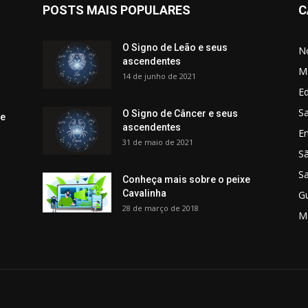
POSTS MAIS POPULARES
C
O Signo de Leão e seus
No
ascendentes
M
14 de junho de 2021
Ed
Sa
O Signo de Câncer e seus
 e
ascendentes
E
31 de maio de 2021
S
S
Conheça mais sobre o peixe
Cavalinha
G
28 de março de 2018
M